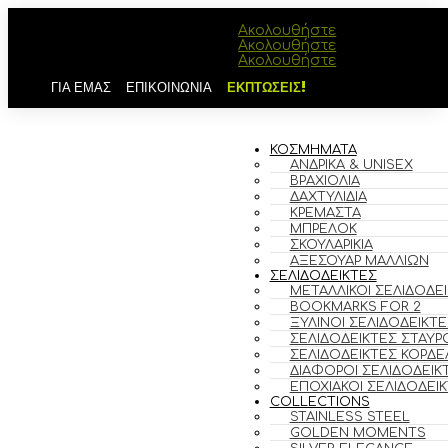
Ακολουθήστε
Ακολουθήστε
Ακολουθήστε
ΓΙΑ ΕΜΑΣ
ΕΠΙΚΟΙΝΩΝΙΑ
ΕΚΠΤΩΣΕΙΣ!
ΚΟΣΜΗΜΑΤΑ
ΑΝΔΡΙΚΆ & UNISEX
ΒΡΑΧΙΌΛΙΑ
ΔΑΧΤΥΛΊΔΙΑ
ΚΡΕΜΑΣΤΆ
ΜΠΡΕΛΌΚ
ΣΚΟΥΛΑΡΊΚΙΑ
ΑΞΕΣΟΥΆΡ ΜΑΛΛΙΏΝ
ΣΕΛΙΔΟΔΕΙΚΤΕΣ
ΜΕΤΑΛΛΙΚΟΊ ΣΕΛΙΔΟΔΕ
BOOKMARKS FOR 2
ΞΎΛΙΝΟΙ ΣΕΛΙΔΟΔΕΊΚΤΕ
ΣΕΛΙΔΟΔΕΊΚΤΕΣ ΣΤΑΥΡ
ΣΕΛΙΔΟΔΕΊΚΤΕΣ ΚΟΡΔΈ
ΔΙΆΦΟΡΟΙ ΣΕΛΙΔΟΔΕΊΚ
ΕΠΟΧΙΑΚΟΊ ΣΕΛΙΔΟΔΕΊ
COLLECTIONS
STAINLESS STEEL
GOLDEN MOMENTS