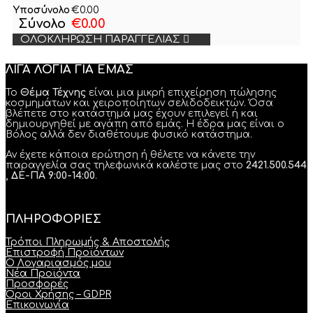
Υποσύνολο
€
0.00
Σύνολο
€
0.00
ΟΛΟΚΛΉΡΩΣΗ ΠΑΡΑΓΓΕΛΊΑΣ
ΛΙΓΑ ΛΟΓΙΑ ΓΙΑ ΕΜΑΣ
Το
Θέμα Τέχνης
είναι μια μικρή επιχείρηση πώλησης
κοσμημάτων και χειροποίητων σελιδοδεικτών. Όσα
βλέπετε στο κατάστημά μας έχουν επιλεγεί ή και
δημιουργηθεί με αγάπη από εμάς. Η έδρα μας είναι ο
Βόλος αλλά δεν διαθέτουμε φυσικό κατάστημα.
Αν έχετε κάποια ερώτηση ή θέλετε να κάνετε την
παραγγελία σας τηλεφωνικά καλέστε μας στο
2421.500.544
, ΔΕ-ΠΑ 9:00-14:00
.
ΠΛΗΡΟΦΟΡΙΕΣ
Τρόποι Πληρωμής & Αποστολής
Επιστροφή Προϊόντων
Ο Λογαριασμός μου
Νέα Προϊόντα
Προσφορές
Όροι Χρήσης – GDPR
Επικοινωνία