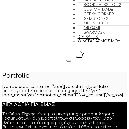
SILVER ELEGANCE
BOOKMARKS FOR 2
CUSTOM MADE
GEEKY CORNER
GEMSTONES
MORSE CODE
ORIGAMI
SWAROVSKI
DIY SALES!
Ο ΛΟΓΑΡΙΑΣΜΟΣ ΜΟΥ
Portfolio
[vc_row wrap_container=”true”][vc_column][portfolio
orderby=”date” order=”asc” category_filter=”yes”
load_more=”yes” animation_delay=”1″][/vc_column][/vc_row]
ΛΙΓΑ ΛΟΓΙΑ ΓΙΑ ΕΜΑΣ
Το
Θέμα Τέχνης
είναι μια μικρή επιχείρηση πώλησης
κοσμημάτων και χειροποίητων σελιδοδεικτών. Όσα
βλέπετε στο κατάστημά μας έχουν επιλεγεί ή και
δημιουργηθεί με αγάπη από εμάς. Η έδρα μας είναι ο