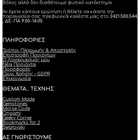
Βόλος αλλά δεν διαθέτουμε φυσικό κατάστημα.
Αν έχετε κάποια ερώτηση ή θέλετε να κάνετε την
παραγγελία σας τηλεφωνικά καλέστε μας στο
2421.500.544
, ΔΕ-ΠΑ 9:00-14:00
.
ΠΛΗΡΟΦΟΡΙΕΣ
Τρόποι Πληρωμής & Αποστολής
Επιστροφή Προϊόντων
Ο Λογαριασμός μου
Νέα Προϊόντα
Προσφορές
Όροι Χρήσης – GDPR
Επικοινωνία
ΘΕΜΑΤΑ.. ΤΕΧΝΗΣ
Custom Made
Gemstones
Morse Code
Origami
Geeky Corner
Bookmarks for 2
Swarovski
ΑΣ ΓΝΩΡΙΣΤΟΥΜΕ