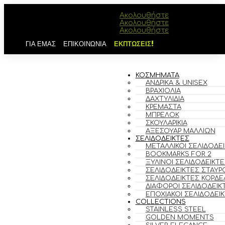
Ακολουθήστε
Ακολουθήστε
Ακολουθήστε
ΓΙΑ ΕΜΑΣ
ΕΠΙΚΟΙΝΩΝΙΑ
ΕΚΠΤΩΣΕΙΣ!
ΚΟΣΜΗΜΑΤΑ
ΑΝΔΡΙΚΆ & UNISEX
ΒΡΑΧΙΌΛΙΑ
ΔΑΧΤΥΛΊΔΙΑ
ΚΡΕΜΑΣΤΆ
ΜΠΡΕΛΌΚ
ΣΚΟΥΛΑΡΊΚΙΑ
ΑΞΕΣΟΥΆΡ ΜΑΛΛΙΏΝ
ΣΕΛΙΔΟΔΕΙΚΤΕΣ
ΜΕΤΑΛΛΙΚΟΊ ΣΕΛΙΔΟΔΕ
BOOKMARKS FOR 2
ΞΎΛΙΝΟΙ ΣΕΛΙΔΟΔΕΊΚΤΕ
ΣΕΛΙΔΟΔΕΊΚΤΕΣ ΣΤΑΥΡ
ΣΕΛΙΔΟΔΕΊΚΤΕΣ ΚΟΡΔΈ
ΔΙΆΦΟΡΟΙ ΣΕΛΙΔΟΔΕΊΚ
ΕΠΟΧΙΑΚΟΊ ΣΕΛΙΔΟΔΕΊ
COLLECTIONS
STAINLESS STEEL
GOLDEN MOMENTS