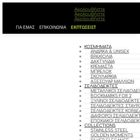
Ακολουθήστε
Ακολουθήστε
Ακολουθήστε
ΓΙΑ ΕΜΑΣ
ΕΠΙΚΟΙΝΩΝΙΑ
ΕΚΠΤΩΣΕΙΣ!
ΚΟΣΜΗΜΑΤΑ
ΑΝΔΡΙΚΆ & UNISEX
ΒΡΑΧΙΌΛΙΑ
ΔΑΧΤΥΛΊΔΙΑ
ΚΡΕΜΑΣΤΆ
ΜΠΡΕΛΌΚ
ΣΚΟΥΛΑΡΊΚΙΑ
ΑΞΕΣΟΥΆΡ ΜΑΛΛΙΏΝ
ΣΕΛΙΔΟΔΕΙΚΤΕΣ
ΜΕΤΑΛΛΙΚΟΊ ΣΕΛΙΔΟΔΕ
BOOKMARKS FOR 2
ΞΎΛΙΝΟΙ ΣΕΛΙΔΟΔΕΊΚΤΕ
ΣΕΛΙΔΟΔΕΊΚΤΕΣ ΣΤΑΥΡ
ΣΕΛΙΔΟΔΕΊΚΤΕΣ ΚΟΡΔΈ
ΔΙΆΦΟΡΟΙ ΣΕΛΙΔΟΔΕΊΚ
ΕΠΟΧΙΑΚΟΊ ΣΕΛΙΔΟΔΕΊ
COLLECTIONS
STAINLESS STEEL
GOLDEN MOMENTS