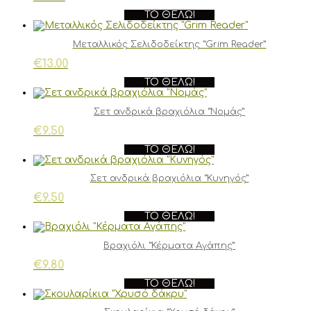
ΤΟ ΘΈΛΩ!
Μεταλλικός Σελιδοδείκτης “Grim Reader”
€
13.00
ΤΟ ΘΈΛΩ!
Σετ ανδρικά βραχιόλια “Νομάς”
€
9.50
ΤΟ ΘΈΛΩ!
Σετ ανδρικά βραχιόλια “Κυνηγός”
€
9.50
ΤΟ ΘΈΛΩ!
Βραχιόλι “Κέρματα Αγάπης”
€
9.80
ΤΟ ΘΈΛΩ!