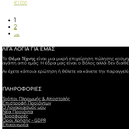
€
17.00
1
2
→
ΛΙΓΑ ΛΟΓΙΑ ΓΙΑ ΕΜΑΣ
Το
Θέμα Τέχνης
είναι μια μικρή επιχείρηση πώλησης κοσμη
αγάπη από εμάς. Η έδρα μας είναι ο Βόλος αλλά δεν διαθ
Αν έχετε κάποια ερώτηση ή θέλετε να κάνετε την παραγγε
ΠΛΗΡΟΦΟΡΙΕΣ
Τρόποι Πληρωμής & Αποστολής
Επιστροφή Προϊόντων
Ο Λογαριασμός μου
Νέα Προϊόντα
Προσφορές
Όροι Χρήσης – GDPR
Επικοινωνία