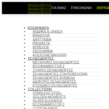
Ακολουθήστε
ΓΙΑ ΕΜΑΣ
ΕΠΙΚΟΙΝΩΝΙΑ
ΕΚΠΤΩΣ
Ακολουθήστε
Ακολουθήστε
ΚΟΣΜΗΜΑΤΑ
ΑΝΔΡΙΚΆ & UNISEX
ΒΡΑΧΙΌΛΙΑ
ΔΑΧΤΥΛΊΔΙΑ
ΚΡΕΜΑΣΤΆ
ΜΠΡΕΛΌΚ
ΣΚΟΥΛΑΡΊΚΙΑ
ΑΞΕΣΟΥΆΡ ΜΑΛΛΙΏΝ
ΣΕΛΙΔΟΔΕΙΚΤΕΣ
ΜΕΤΑΛΛΙΚΟΊ ΣΕΛΙΔΟΔΕΊΚΤΕΣ
BOOKMARKS FOR 2
ΞΎΛΙΝΟΙ ΣΕΛΙΔΟΔΕΊΚΤΕΣ
ΣΕΛΙΔΟΔΕΊΚΤΕΣ ΣΤΑΥΡΟΒΕΛΟΝΙΆ
ΣΕΛΙΔΟΔΕΊΚΤΕΣ ΚΟΡΔΈΛΑ
ΔΙΆΦΟΡΟΙ ΣΕΛΙΔΟΔΕΊΚΤΕΣ
ΕΠΟΧΙΑΚΟΊ ΣΕΛΙΔΟΔΕΊΚΤΕΣ
COLLECTIONS
STAINLESS STEEL
GOLDEN MOMENTS
SILVER ELEGANCE
BOOKMARKS FOR 2
CUSTOM MADE