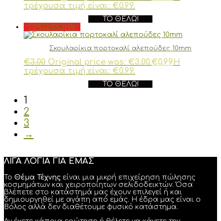
τρέχουσα τιμή είναι: €0.99.
ΤΟ ΘΈΛΩ!
ΠΡΟΣΦΟΡΆ!
Σκουλαρίκια πορτοκαλί αλεπούδες 10mm
€
3.00
Original price was: €3.00.
€
0.99
Η
τρέχουσα τιμή είναι: €0.99.
ΤΟ ΘΈΛΩ!
1
2
3
→
ΛΙΓΑ ΛΟΓΙΑ ΓΙΑ ΕΜΑΣ
Το
Θέμα Τέχνης
είναι μια μικρή επιχείρηση πώλησης
κοσμημάτων και χειροποίητων σελιδοδεικτών. Όσα
βλέπετε στο κατάστημά μας έχουν επιλεγεί ή και
δημιουργηθεί με αγάπη από εμάς. Η έδρα μας είναι ο
Βόλος αλλά δεν διαθέτουμε φυσικό κατάστημα.