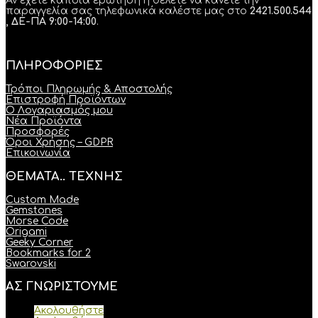
Αν έχετε κάποια ερώτηση ή θέλετε να κάνετε την
παραγγελία σας τηλεφωνικά καλέστε μας στο
2421.500.544
, ΔΕ-ΠΑ 9:00-14:00
.
ΠΛΗΡΟΦΟΡΙΕΣ
Τρόποι Πληρωμής & Αποστολής
Επιστροφή Προϊόντων
Ο Λογαριασμός μου
Νέα Προϊόντα
Προσφορές
Όροι Χρήσης – GDPR
Επικοινωνία
ΘΕΜΑΤΑ.. ΤΕΧΝΗΣ
Custom Made
Gemstones
Morse Code
Origami
Geeky Corner
Bookmarks for 2
Swarovski
ΑΣ ΓΝΩΡΙΣΤΟΥΜΕ
Ακολουθήστε