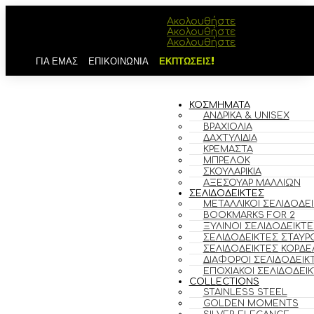
Ακολουθήστε
Ακολουθήστε
Ακολουθήστε
ΓΙΑ ΕΜΑΣ
ΕΠΙΚΟΙΝΩΝΙΑ
ΕΚΠΤΩΣΕΙΣ!
ΚΟΣΜΗΜΑΤΑ
ΑΝΔΡΙΚΆ & UNISEX
ΒΡΑΧΙΌΛΙΑ
ΔΑΧΤΥΛΊΔΙΑ
ΚΡΕΜΑΣΤΆ
ΜΠΡΕΛΌΚ
ΣΚΟΥΛΑΡΊΚΙΑ
ΑΞΕΣΟΥΆΡ ΜΑΛΛΙΏΝ
ΣΕΛΙΔΟΔΕΙΚΤΕΣ
ΜΕΤΑΛΛΙΚΟΊ ΣΕΛΙΔΟΔΕ
BOOKMARKS FOR 2
ΞΎΛΙΝΟΙ ΣΕΛΙΔΟΔΕΊΚΤΕ
ΣΕΛΙΔΟΔΕΊΚΤΕΣ ΣΤΑΥΡ
ΣΕΛΙΔΟΔΕΊΚΤΕΣ ΚΟΡΔΈ
ΔΙΆΦΟΡΟΙ ΣΕΛΙΔΟΔΕΊΚ
ΕΠΟΧΙΑΚΟΊ ΣΕΛΙΔΟΔΕΊ
COLLECTIONS
STAINLESS STEEL
GOLDEN MOMENTS