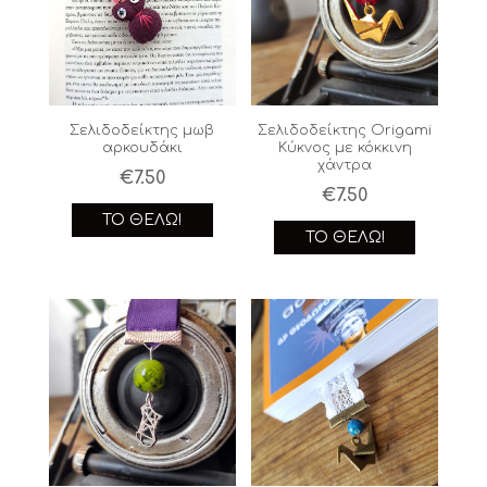
Σελιδοδείκτης μωβ
Σελιδοδείκτης Origami
αρκουδάκι
Κύκνος με κόκκινη
χάντρα
€
7.50
€
7.50
ΤΟ ΘΈΛΩ!
ΤΟ ΘΈΛΩ!