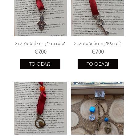
Σελιδοδείκτης “Σπιτάκι”
Σελιδοδείκτης “Κλειδί”
€
7.00
€
7.00
ΤΟ ΘΈΛΩ!
ΤΟ ΘΈΛΩ!