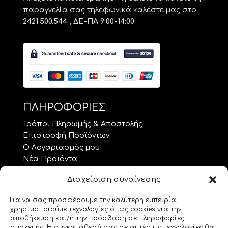
παραγγελία σας τηλεφωνικά καλέστε μας στο
2421.500.544 , ΔΕ-ΠΑ 9:00-14:00
.
ΠΛΗΡΟΦΟΡΙΕΣ
Τρόποι Πληρωμής & Αποστολής
Επιστροφή Προϊόντων
Ο Λογαριασμός μου
Νέα Προϊόντα
Προσφορές
Διαχείριση συναίνεσης
Όροι Χρήσης – GDPR
Επικοινωνία
Για να σας προσφέρουμε την καλύτερη εμπειρία,
χρησιμοποιούμε τεχνολογίες όπως cookies για την
ΘΕΜΑΤΑ.. ΤΕΧΝΗΣ
αποθήκευση και/ή την πρόσβαση σε πληροφορίες
συσκευής. Η συγκατάθεσή σας σε αυτές τις τεχνολογίες θα