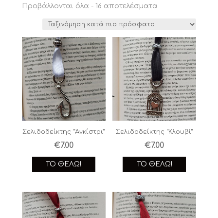
Sorted
Προβάλλονται όλα - 16 αποτελέσματα
by
latest
Σελιδοδείκτης “Αγκίστρι”
Σελιδοδείκτης “Κλουβί”
€
7.00
€
7.00
ΤΟ ΘΈΛΩ!
ΤΟ ΘΈΛΩ!