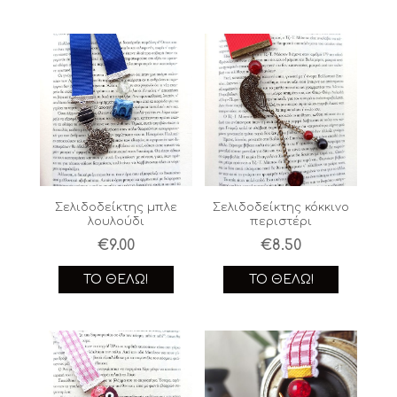
Σελιδοδείκτης μπλε
Σελιδοδείκτης κόκκινο
λουλούδι
περιστέρι
€
9.00
€
8.50
ΤΟ ΘΈΛΩ!
ΤΟ ΘΈΛΩ!