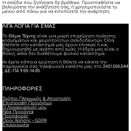
Η σελίδα που ζητήσατε δε βρέθηκε. Προσπαθήστε να
βελτιώσετε την αναζήτησή σας, ή χρησιμοποιήστε το
μενού από πάνω για να εντοπίσετε την ανάρτηση.
ΛΙΓΑ ΛΟΓΙΑ ΓΙΑ ΕΜΑΣ
Το
Θέμα Τέχνης
είναι μια μικρή επιχείρηση πώλησης
κοσμημάτων και χειροποίητων σελιδοδεικτών. Όσα
βλέπετε στο κατάστημά μας έχουν επιλεγεί ή και
δημιουργηθεί με αγάπη από εμάς. Η έδρα μας είναι ο
Βόλος αλλά δεν διαθέτουμε φυσικό κατάστημα.
Αν έχετε κάποια ερώτηση ή θέλετε να κάνετε την
παραγγελία σας τηλεφωνικά καλέστε μας στο
2421.500.544
, ΔΕ-ΠΑ 9:00-14:00
.
ΠΛΗΡΟΦΟΡΙΕΣ
Τρόποι Πληρωμής & Αποστολής
Επιστροφή Προϊόντων
Ο Λογαριασμός μου
Νέα Προϊόντα
Προσφορές
Όροι Χρήσης – GDPR
Επικοινωνία