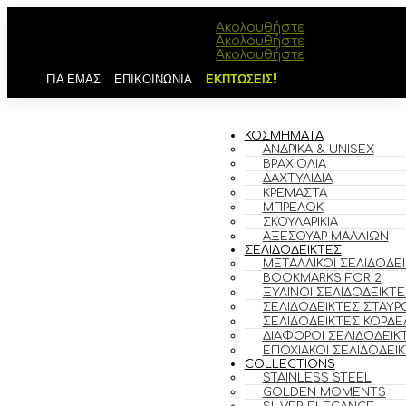
Ακολουθήστε
Ακολουθήστε
Ακολουθήστε
ΓΙΑ ΕΜΑΣ
ΕΠΙΚΟΙΝΩΝΙΑ
ΕΚΠΤΩΣΕΙΣ!
ΚΟΣΜΗΜΑΤΑ
ΑΝΔΡΙΚΆ & UNISEX
ΒΡΑΧΙΌΛΙΑ
ΔΑΧΤΥΛΊΔΙΑ
ΚΡΕΜΑΣΤΆ
ΜΠΡΕΛΌΚ
ΣΚΟΥΛΑΡΊΚΙΑ
ΑΞΕΣΟΥΆΡ ΜΑΛΛΙΏΝ
ΣΕΛΙΔΟΔΕΙΚΤΕΣ
ΜΕΤΑΛΛΙΚΟΊ ΣΕΛΙΔΟΔΕ
BOOKMARKS FOR 2
ΞΎΛΙΝΟΙ ΣΕΛΙΔΟΔΕΊΚΤΕ
ΣΕΛΙΔΟΔΕΊΚΤΕΣ ΣΤΑΥΡ
ΣΕΛΙΔΟΔΕΊΚΤΕΣ ΚΟΡΔΈ
ΔΙΆΦΟΡΟΙ ΣΕΛΙΔΟΔΕΊΚ
ΕΠΟΧΙΑΚΟΊ ΣΕΛΙΔΟΔΕΊ
COLLECTIONS
STAINLESS STEEL
GOLDEN MOMENTS