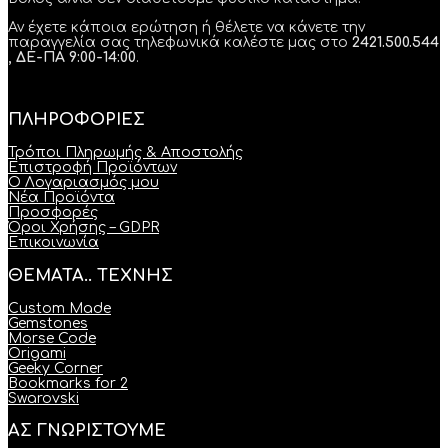
Αν έχετε κάποια ερώτηση ή θέλετε να κάνετε την
παραγγελία σας τηλεφωνικά καλέστε μας στο
2421.500.544
, ΔΕ-ΠΑ 9:00-14:00
.
ΠΛΗΡΟΦΟΡΙΕΣ
Τρόποι Πληρωμής & Αποστολής
Επιστροφή Προϊόντων
Ο Λογαριασμός μου
Νέα Προϊόντα
Προσφορές
Όροι Χρήσης – GDPR
Επικοινωνία
ΘΕΜΑΤΑ.. ΤΕΧΝΗΣ
Custom Made
Gemstones
Morse Code
Origami
Geeky Corner
Bookmarks for 2
Swarovski
ΑΣ ΓΝΩΡΙΣΤΟΥΜΕ