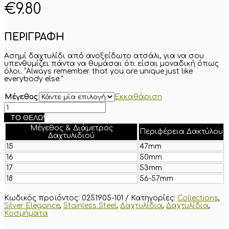
€
9.80
ΠΕΡΙΓΡΑΦΗ
Ασημί δαχτυλίδι από ανοξείδωτο ατσάλι, για να σου
υπενθυμίζει πάντα να θυμάσαι ότι είσαι μοναδική όπως
όλοι. “Always remember that you are unique just like
everybody else.”
Μέγεθος
Εκκαθάριση
Ασημί
δαχτυλίδι
ΤΟ ΘΈΛΩ!
"Πάντα
Μέγεθος & Διάμετρος
να
Περιφέρεια Δακτύλου
Δαχτυλιδιού
θυμάσαι"
ποσότητα
15
47mm
16
50mm
17
53mm
18
56-57mm
Κωδικός προϊόντος:
0251905-101
Κατηγορίες:
Collections
,
Silver Elegance
,
Stainless Steel
,
Δαχτυλίδια
,
Δαχτυλίδια
,
Κοσμήματα