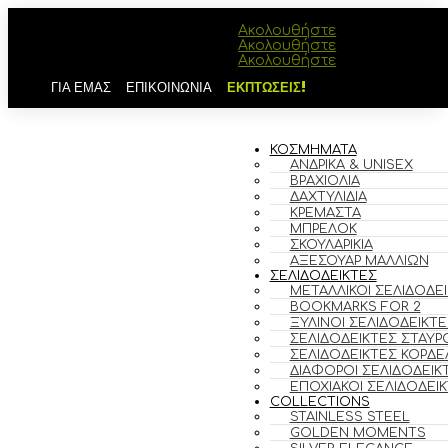
Ακολουθήστε
Ακολουθήστε
Ακολουθήστε
ΓΙΑ ΕΜΑΣ
ΕΠΙΚΟΙΝΩΝΙΑ
ΕΚΠΤΩΣΕΙΣ!
ΚΟΣΜΗΜΑΤΑ
ΑΝΔΡΙΚΆ & UNISEX
ΒΡΑΧΙΌΛΙΑ
ΔΑΧΤΥΛΊΔΙΑ
ΚΡΕΜΑΣΤΆ
ΜΠΡΕΛΌΚ
ΣΚΟΥΛΑΡΊΚΙΑ
ΑΞΕΣΟΥΆΡ ΜΑΛΛΙΏΝ
ΣΕΛΙΔΟΔΕΙΚΤΕΣ
ΜΕΤΑΛΛΙΚΟΊ ΣΕΛΙΔΟΔΕ
BOOKMARKS FOR 2
ΞΎΛΙΝΟΙ ΣΕΛΙΔΟΔΕΊΚΤΕ
ΣΕΛΙΔΟΔΕΊΚΤΕΣ ΣΤΑΥΡ
ΣΕΛΙΔΟΔΕΊΚΤΕΣ ΚΟΡΔΈ
ΔΙΆΦΟΡΟΙ ΣΕΛΙΔΟΔΕΊΚ
ΕΠΟΧΙΑΚΟΊ ΣΕΛΙΔΟΔΕΊ
COLLECTIONS
STAINLESS STEEL
GOLDEN MOMENTS