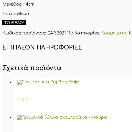
Μέγεθος: ~4cm
Σε απόθεμα
Ασημί
ΤΟ ΘΈΛΩ!
σκουλαρίκια
με
Κωδικός προϊόντος:
EAR-2021-11
Κατηγορίες:
Κοσμήματα
,
Κ
γαλάζιες
χάντρες
από
ΕΠΙΠΛΈΟΝ ΠΛΗΡΟΦΟΡΊΕΣ
καοτσούκ
ποσότητα
Σχετικά προϊόντα
€
7.00