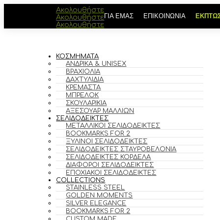
Ακολουθήστε
ΓΙΑ ΕΜΑΣ
ΕΠΙΚΟΙΝΩΝΙΑ
ΕΚΠΤΩΣ
Ακολουθήστε
Ακολουθήστε
ΚΟΣΜΗΜΑΤΑ
ΑΝΔΡΙΚΆ & UNISEX
ΒΡΑΧΙΌΛΙΑ
ΔΑΧΤΥΛΊΔΙΑ
ΚΡΕΜΑΣΤΆ
ΜΠΡΕΛΌΚ
ΣΚΟΥΛΑΡΊΚΙΑ
ΑΞΕΣΟΥΆΡ ΜΑΛΛΙΏΝ
ΣΕΛΙΔΟΔΕΙΚΤΕΣ
ΜΕΤΑΛΛΙΚΟΊ ΣΕΛΙΔΟΔΕΊΚΤΕΣ
BOOKMARKS FOR 2
ΞΎΛΙΝΟΙ ΣΕΛΙΔΟΔΕΊΚΤΕΣ
ΣΕΛΙΔΟΔΕΊΚΤΕΣ ΣΤΑΥΡΟΒΕΛΟΝΙΆ
ΣΕΛΙΔΟΔΕΊΚΤΕΣ ΚΟΡΔΈΛΑ
ΔΙΆΦΟΡΟΙ ΣΕΛΙΔΟΔΕΊΚΤΕΣ
ΕΠΟΧΙΑΚΟΊ ΣΕΛΙΔΟΔΕΊΚΤΕΣ
COLLECTIONS
STAINLESS STEEL
GOLDEN MOMENTS
SILVER ELEGANCE
BOOKMARKS FOR 2
CUSTOM MADE