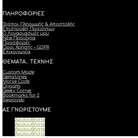
ΠΛΗΡΟΦΟΡΙΕΣ
Τρόποι Πληρωμής & Αποστολής
Επιστροφή Προϊόντων
Ο Λογαριασμός μου
Νέα Προϊόντα
Προσφορές
Όροι Χρήσης – GDPR
Επικοινωνία
ΘΕΜΑΤΑ.. ΤΕΧΝΗΣ
Custom Made
Gemstones
Morse Code
Origami
Geeky Corner
Bookmarks for 2
Swarovski
ΑΣ ΓΝΩΡΙΣΤΟΥΜΕ
Ακολουθήστε
Ακολουθήστε
Ακολουθήστε
Ακολουθήστε