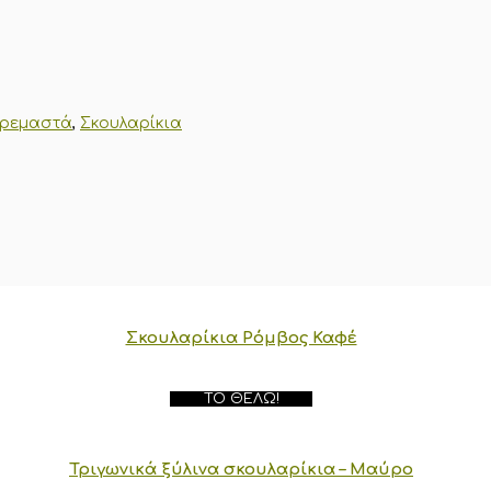
ρεμαστά
,
Σκουλαρίκια
Σκουλαρίκια Ρόμβος Καφέ
ΤΟ ΘΈΛΩ!
Τριγωνικά ξύλινα σκουλαρίκια – Μαύρο