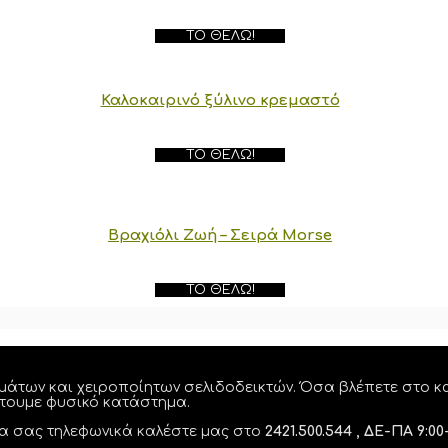
ΤΟ ΘΈΛΩ!
Καλοκαιρινό ξύλινο κρεμαστό
ΤΟ ΘΈΛΩ!
Βραχιόλι Ζωή – Σειρά Morse
ΤΟ ΘΈΛΩ!
μάτων και χειροποίητων σελιδοδεικτών. Όσα βλέπετε στο κα
έτουμε φυσικό κατάστημα.
λία σας τηλεφωνικά καλέστε μας στο
2421.500.544 , ΔΕ-ΠΑ 9:00