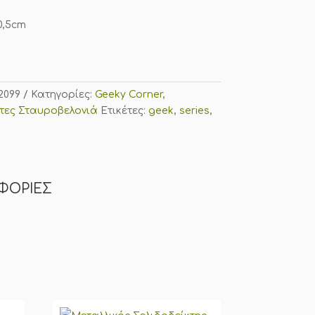
0,5cm
2099
Κατηγορίες:
Geeky Corner
,
τες Σταυροβελονιά
Ετικέτες:
geek
,
series
,
ΦΟΡΊΕΣ