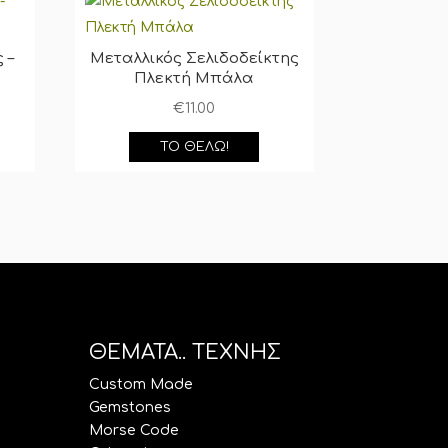
 –
Μεταλλικός Σελιδοδείκτης
Πλεκτή Μπάλα
€
11.00
ΤΟ ΘΈΛΩ!
ΘΕΜΑΤΑ.. ΤΕΧΝΗΣ
Custom Made
Gemstones
Morse Code