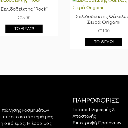
Σελιδοδείκτης ”Rock”
Σελιδοδείκτης Φάκελος
€
15.00
Σειρά Origami
ΤΟ ΘΈΛΩ!
€
11.00
ΤΟ ΘΈΛΩ!
ΠΛΗΡΟΦΟΡΙΕΣ
Τρόποι Πληρωμής &
ση πώλησης κοσμημάτων
Αποστολής
έπετε στο κατάστημά μας
Επιστροφή Προϊόντων
άπη από εμάς. Η έδρα μας