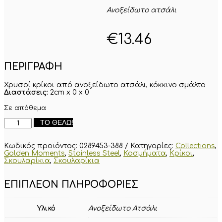
Ανοξείδωτο ατσάλι
€
13.46
ΠΕΡΙΓΡΑΦΗ
Χρυσοί κρίκοι από ανοξείδωτο ατσάλι, κόκκινο σμάλτο
Διαστάσεις:
2cm x 0 x 0
Σε απόθεμα
Χρυσοί
ΤΟ ΘΈΛΩ!
κρίκοι
από
ανοξείδωτο
Κωδικός προϊόντος:
0289453-388
Κατηγορίες:
Collections
,
ατσάλι,
Golden Moments
,
Stainless Steel
,
Κοσμήματα
,
Κρίκοι
,
κόκκινο
Σκουλαρίκια
,
Σκουλαρίκια
σμάλτο
ποσότητα
ΕΠΙΠΛΈΟΝ ΠΛΗΡΟΦΟΡΊΕΣ
Υλικό
Ανοξείδωτο Ατσάλι