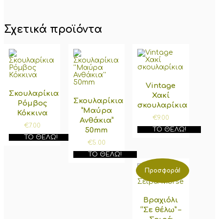
Σχετικά προϊόντα
Vintage
Σκουλαρίκια
Χακί
Σκουλαρίκια
Ρόμβος
σκουλαρίκια
”Μαύρα
Κόκκινα
€
9.00
Ανθάκια”
€
7.00
ΤΟ ΘΈΛΩ!
50mm
ΤΟ ΘΈΛΩ!
€
5.00
ΤΟ ΘΈΛΩ!
Προσφορά!
Βραχιόλι
“Σε θέλω” –