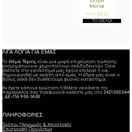
Σειρά
Morse
Original
Η
€
7.00
€
4.20
price
τρέχουσα
ΤΟ ΘΈΛΩ!
was:
τιμή
€7.00.
είναι:
€4.20.
ΛΙΓΑ ΛΟΓΙΑ ΓΙΑ ΕΜΑΣ
Το
Θέμα Τέχνης
είναι μια μικρή επιχείρηση πώλησης
κοσμημάτων και χειροποίητων σελιδοδεικτών. Όσα
βλέπετε στο κατάστημά μας έχουν επιλεγεί ή και
δημιουργηθεί με αγάπη από εμάς. Η έδρα μας είναι ο
Βόλος αλλά δεν διαθέτουμε φυσικό κατάστημα.
Αν έχετε κάποια ερώτηση ή θέλετε να κάνετε την
παραγγελία σας τηλεφωνικά καλέστε μας στο
2421.500.544
, ΔΕ-ΠΑ 9:00-14:00
.
ΠΛΗΡΟΦΟΡΙΕΣ
Τρόποι Πληρωμής & Αποστολής
Επιστροφή Προϊόντων