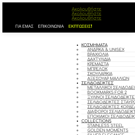
Ακολουθήστε
Ακολουθήστε
Ακολουθήστε
ΓΙΑ ΕΜΑΣ
ΕΠΙΚΟΙΝΩΝΙΑ
ΕΚΠΤΩΣΕΙΣ!
ΚΟΣΜΗΜΑΤΑ
ΑΝΔΡΙΚΆ & UNISEX
ΒΡΑΧΙΌΛΙΑ
ΔΑΧΤΥΛΊΔΙΑ
ΚΡΕΜΑΣΤΆ
ΜΠΡΕΛΌΚ
ΣΚΟΥΛΑΡΊΚΙΑ
ΑΞΕΣΟΥΆΡ ΜΑΛΛΙΏΝ
ΣΕΛΙΔΟΔΕΙΚΤΕΣ
ΜΕΤΑΛΛΙΚΟΊ ΣΕΛΙΔΟΔΕ
BOOKMARKS FOR 2
ΞΎΛΙΝΟΙ ΣΕΛΙΔΟΔΕΊΚΤΕ
ΣΕΛΙΔΟΔΕΊΚΤΕΣ ΣΤΑΥΡ
ΣΕΛΙΔΟΔΕΊΚΤΕΣ ΚΟΡΔΈ
ΔΙΆΦΟΡΟΙ ΣΕΛΙΔΟΔΕΊΚ
ΕΠΟΧΙΑΚΟΊ ΣΕΛΙΔΟΔΕΊ
COLLECTIONS
STAINLESS STEEL
GOLDEN MOMENTS