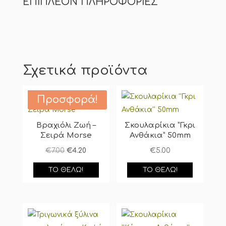
ΕΠΙΠΛΈΟΝ ΠΛΗΡΟΦΟΡΊΕΣ
Σχετικά προϊόντα
Προσφορά!
Βραχιόλι Ζωή –
Σκουλαρίκια ”Γκρι
Σειρά Morse
Ανθάκια” 50mm
Original
Η
€
7.00
€
4.20
€
5.00
price
τρέχουσα
ΤΟ ΘΈΛΩ!
ΤΟ ΘΈΛΩ!
was:
τιμή
€7.00.
είναι:
€4.20.