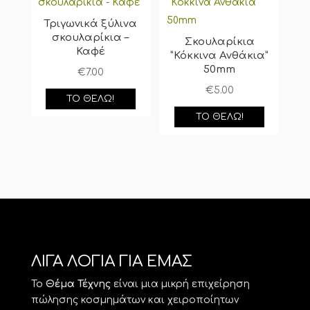
Τριγωνικά ξύλινα
σκουλαρίκια –
Σκουλαρίκια
Καφέ
”Κόκκινα Ανθάκια”
50mm
€
7.00
€
5.00
ΤΟ ΘΈΛΩ!
ΤΟ ΘΈΛΩ!
ΛΙΓΑ ΛΟΓΙΑ ΓΙΑ ΕΜΑΣ
Το
Θέμα Τέχνης
είναι μια μικρή επιχείρηση
πώλησης κοσμημάτων και χειροποίητων