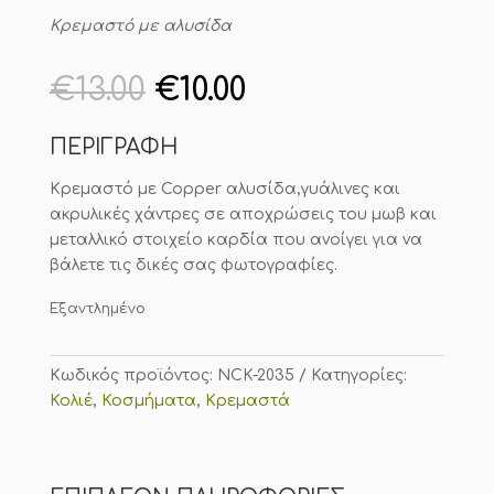
Κρεμαστό με αλυσίδα
Original
Η
€
13.00
€
10.00
price
τρέχουσα
was:
τιμή
ΠΕΡΙΓΡΑΦΗ
€13.00.
είναι:
€10.00.
Κρεμαστό με Copper αλυσίδα,γυάλινες και
ακρυλικές χάντρες σε αποχρώσεις του μωβ και
μεταλλικό στοιχείο καρδία που ανοίγει για να
βάλετε τις δικές σας φωτογραφίες.
Εξαντλημένο
Κωδικός προϊόντος:
NCK-2035
Κατηγορίες:
Κολιέ
,
Κοσμήματα
,
Κρεμαστά