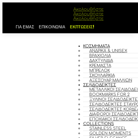
Ακολουθήστε
Ακολουθήστε
Ακολουθήστε
ΓΙΑ ΕΜΑΣ
ΕΠΙΚΟΙΝΩΝΙΑ
ΕΚΠΤΩΣΕΙΣ!
ΚΟΣΜΗΜΑΤΑ
ΑΝΔΡΙΚΆ & UNISEX
ΒΡΑΧΙΌΛΙΑ
ΔΑΧΤΥΛΊΔΙΑ
ΚΡΕΜΑΣΤΆ
ΜΠΡΕΛΌΚ
ΣΚΟΥΛΑΡΊΚΙΑ
ΑΞΕΣΟΥΆΡ ΜΑΛΛΙΏΝ
ΣΕΛΙΔΟΔΕΙΚΤΕΣ
ΜΕΤΑΛΛΙΚΟΊ ΣΕΛΙΔΟΔΕ
BOOKMARKS FOR 2
ΞΎΛΙΝΟΙ ΣΕΛΙΔΟΔΕΊΚΤΕ
ΣΕΛΙΔΟΔΕΊΚΤΕΣ ΣΤΑΥΡ
ΣΕΛΙΔΟΔΕΊΚΤΕΣ ΚΟΡΔΈ
ΔΙΆΦΟΡΟΙ ΣΕΛΙΔΟΔΕΊΚ
ΕΠΟΧΙΑΚΟΊ ΣΕΛΙΔΟΔΕΊ
COLLECTIONS
STAINLESS STEEL
GOLDEN MOMENTS