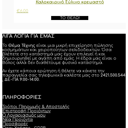
Καλοκαιρινό ξύλινο κρεμαστό
€
6.00
ΤΟ ΘΈΛΩ!
ΛΙΓΑ ΛΟΓΙΑ ΓΙΑ ΕΜΑΣ
Το
Θέμα Τέχνης
είναι μια μικρή επιχείρηση πώλησης
κοσμημάτων και χειροποίητων σελιδοδεικτών. Όσα
βλέπετε στο κατάστημά μας έχουν επιλεγεί ή και
δημιουργηθεί με αγάπη από εμάς. Η έδρα μας είναι ο
Βόλος αλλά δεν διαθέτουμε φυσικό κατάστημα.
Αν έχετε κάποια ερώτηση ή θέλετε να κάνετε την
παραγγελία σας τηλεφωνικά καλέστε μας στο
2421.500.544
, ΔΕ-ΠΑ 9:00-14:00
.
ΠΛΗΡΟΦΟΡΙΕΣ
Τρόποι Πληρωμής & Αποστολής
Επιστροφή Προϊόντων
Ο Λογαριασμός μου
Νέα Προϊόντα
Προσφορές