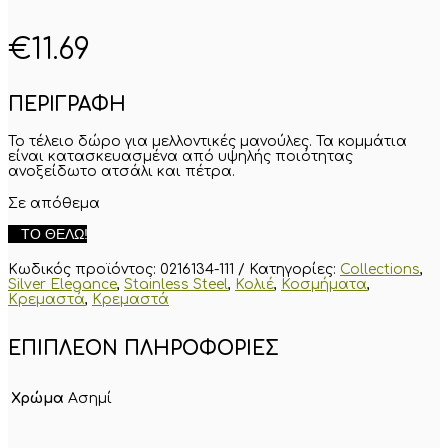
€
11.69
ΠΕΡΙΓΡΑΦΗ
Το τέλειο δώρο για μελλοντικές μανούλες. Τα κομμάτια
είναι κατασκευασμένα από υψηλής ποιότητας
ανοξείδωτο ατσάλι και πέτρα.
Σε απόθεμα
Κρεμαστό
ΤΟ ΘΈΛΩ!
"Boy"
από
Κωδικός προϊόντος:
0216134-111
Κατηγορίες:
Collections
,
ανοξείδωτο
Silver Elegance
,
Stainless Steel
,
Κολιέ
,
Κοσμήματα
,
ατσάλι
Κρεμαστά
,
Κρεμαστά
ποσότητα
ΕΠΙΠΛΈΟΝ ΠΛΗΡΟΦΟΡΊΕΣ
Χρώμα
Ασημί