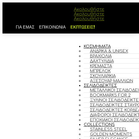
Ακολουθήστε
Ακολουθήστε
Ακολουθήστε
ΓΙΑ ΕΜΑΣ
ΕΠΙΚΟΙΝΩΝΙΑ
ΕΚΠΤΩΣΕΙΣ!
ΚΟΣΜΗΜΑΤΑ
ΑΝΔΡΙΚΆ & UNISEX
ΒΡΑΧΙΌΛΙΑ
ΔΑΧΤΥΛΊΔΙΑ
ΚΡΕΜΑΣΤΆ
ΜΠΡΕΛΌΚ
ΣΚΟΥΛΑΡΊΚΙΑ
ΑΞΕΣΟΥΆΡ ΜΑΛΛΙΏΝ
ΣΕΛΙΔΟΔΕΙΚΤΕΣ
ΜΕΤΑΛΛΙΚΟΊ ΣΕΛΙΔΟΔΕ
BOOKMARKS FOR 2
ΞΎΛΙΝΟΙ ΣΕΛΙΔΟΔΕΊΚΤΕ
ΣΕΛΙΔΟΔΕΊΚΤΕΣ ΣΤΑΥΡ
ΣΕΛΙΔΟΔΕΊΚΤΕΣ ΚΟΡΔΈ
ΔΙΆΦΟΡΟΙ ΣΕΛΙΔΟΔΕΊΚ
ΕΠΟΧΙΑΚΟΊ ΣΕΛΙΔΟΔΕΊ
COLLECTIONS
STAINLESS STEEL
GOLDEN MOMENTS