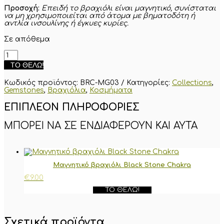
Προσοχή:
Επειδή το βραχιόλι είναι μαγνητικό, συνίσταται
να μη χρησιμοποιείται από άτομα με βηματοδότη ή
αντλία ινσουλίνης ή έγκυες κυρίες.
Σε απόθεμα
Μαγνητικό
βραχιόλι
ΤΟ ΘΈΛΩ!
Χαλαζία
(Rock
Κωδικός προϊόντος:
BRC-MG03
Κατηγορίες:
Collections
,
Quartz)
Gemstones
,
Βραχιόλια
,
Κοσμήματα
ποσότητα
ΕΠΙΠΛΈΟΝ ΠΛΗΡΟΦΟΡΊΕΣ
Μαγνητικό βραχιόλι Black Stone Chakra
€
9.00
ΤΟ ΘΈΛΩ!
Σχετικά προϊόντα