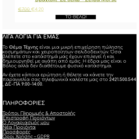
Original
Η
€
7.00
€
4.20
price
τρέχουσα
ΤΟ ΘΈΛΩ!
was:
τιμή
€7.00.
είναι:
€4.20.
ΛΙΓΑ ΛΟΓΙΑ ΓΙΑ ΕΜΑΣ
Το
Θέμα Τέχνης
είναι μια μικρή επιχείρηση πώλησης
κοσμημάτων και χειροποίητων σελιδοδεικτών. Όσα
βλέπετε στο κατάστημά μας έχουν επιλεγεί ή και
δημιουργηθεί με αγάπη από εμάς. Η έδρα μας είναι ο
Βόλος αλλά δεν διαθέτουμε φυσικό κατάστημα.
Αν έχετε κάποια ερώτηση ή θέλετε να κάνετε την
παραγγελία σας τηλεφωνικά καλέστε μας στο
2421.500.544
, ΔΕ-ΠΑ 9:00-14:00
.
ΠΛΗΡΟΦΟΡΙΕΣ
Τρόποι Πληρωμής & Αποστολής
Επιστροφή Προϊόντων
Ο Λογαριασμός μου
Νέα Προϊόντα
Προσφορές
Όροι Χρήσης – GDPR