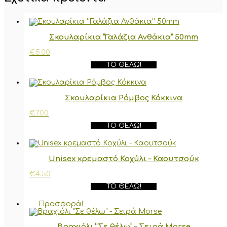
Σκουλαρίκια ”Γαλάζια Ανθάκια” 50mm
€
5.00
ΤΟ ΘΈΛΩ!
Σκουλαρίκια Ρόμβος Κόκκινα
€
7.00
ΤΟ ΘΈΛΩ!
Unisex κρεμαστό Κοχύλι – Καουτσούκ
€
4.50
ΤΟ ΘΈΛΩ!
Προσφορά!
Βραχιόλι “Σε θέλω” – Σειρά Morse