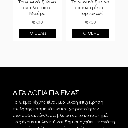
Τριγωνικά ξύλινα
Τριγωνικά ξύλινα
σκουλαρίκια –
σκουλαρίκια –
Μαύρο
Πορτοκαλί
€
7.00
€
7.00
ΤΟ ΘΈΛΩ!
ΤΟ ΘΈΛΩ!
ΛΙΓΑ ΛΟΓΙΑ ΓΙΑ ΕΜΑΣ
Το
Θέμα Τέχνης
είναι μια μικρή επιχείρηση
πώλησης κοσμημάτων και χειροποίητων
σελιδοδεικτών. Όσα βλέπετε στο κατάστημά
μας έχουν επιλεγεί ή και δημιουργηθεί με αγάπη