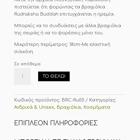
πιστεύεται ότι φορώντας τα βραχιόλια
Rudraksha Buddah επιτυγχάνεται η ηρεμία.
Μπορείς να το συνδυάσεις με άλλα βραχιόλια
της σειράς ή να το φορέσεις μόνο του.
Μικρότερη περίμετρος: 18cm-Mε ελαστική
σιλικόνη
Σε απόθεμα
Mala/
ΤΟ ΘΈΛΩ!
Βραχιόλι
με
χάντρες
Rudraksha
Κωδικός προϊόντος:
BRC-Ru05
Κατηγορίες:
(Καφέ)
Ανδρικά & Unisex
,
Βραχιόλια
,
Κοσμήματα
ποσότητα
ΕΠΙΠΛΈΟΝ ΠΛΗΡΟΦΟΡΊΕΣ