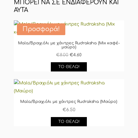
Προσφορά!
Mala/Βραχιόλι με χάντρες Rudraksha (Mix καφέ-
μαύρο)
Original
Η
€
8.00
€
4.60
price
τρέχουσα
ΤΟ ΘΈΛΩ!
was:
τιμή
€8.00.
είναι:
€4.60.
Mala/Βραχιόλι με χάντρες Rudraksha (Μαύρο)
€
6.50
ΤΟ ΘΈΛΩ!