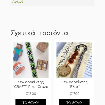
Ασημί
Σχετικά προϊόντα
Σελιδοδείκτης
Σελιδοδείκτης
“CRAFT” Pixel Craze
”Ελιά”
€
13.00
€
17.00
ΤΟ ΘΈΛΩ!
ΤΟ ΘΈΛΩ!