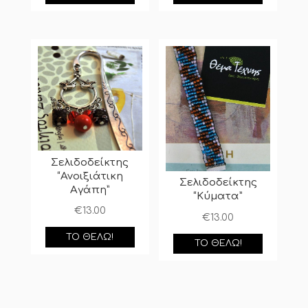
Σελιδοδείκτης
“Ανοιξιάτικη
Σελιδοδείκτης
Αγάπη”
“Κύματα”
€
13.00
€
13.00
ΤΟ ΘΈΛΩ!
ΤΟ ΘΈΛΩ!