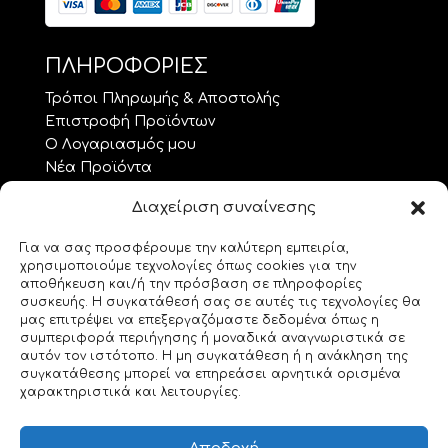
ΠΛΗΡΟΦΟΡΙΕΣ
Τρόποι Πληρωμής & Αποστολής
Επιστροφή Προϊόντων
Ο Λογαριασμός μου
Νέα Προϊόντα
Προσφορές
Διαχείριση συναίνεσης
Όροι Χρήσης – GDPR
Επικοινωνία
Για να σας προσφέρουμε την καλύτερη εμπειρία,
χρησιμοποιούμε τεχνολογίες όπως cookies για την
ΘΕΜΑΤΑ.. ΤΕΧΝΗΣ
αποθήκευση και/ή την πρόσβαση σε πληροφορίες
συσκευής. Η συγκατάθεσή σας σε αυτές τις τεχνολογίες θα
Custom Made
μας επιτρέψει να επεξεργαζόμαστε δεδομένα όπως η
συμπεριφορά περιήγησης ή μοναδικά αναγνωριστικά σε
Gemstones
αυτόν τον ιστότοπο. Η μη συγκατάθεση ή η ανάκληση της
Morse Code
συγκατάθεσης μπορεί να επηρεάσει αρνητικά ορισμένα
Origami
χαρακτηριστικά και λειτουργίες.
Geeky Corner
Bookmarks for 2