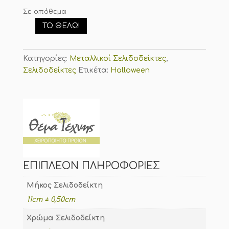
Σε απόθεμα
ΤΟ ΘΈΛΩ!
Μεταλλικός
Σελιδοδείκτης
"Grim
Κατηγορίες:
Μεταλλικοί Σελιδοδείκτες
,
Reader"
Σελιδοδείκτες
Ετικέτα:
Halloween
ποσότητα
ΕΠΙΠΛΈΟΝ ΠΛΗΡΟΦΟΡΊΕΣ
Μήκος Σελιδοδείκτη
11cm ± 0,50cm
Χρώμα Σελιδοδείκτη