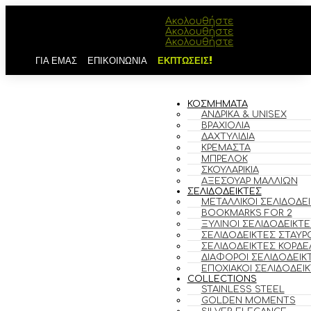
Ακολουθήστε
Ακολουθήστε
Ακολουθήστε
ΓΙΑ ΕΜΑΣ
ΕΠΙΚΟΙΝΩΝΙΑ
ΕΚΠΤΩΣΕΙΣ!
ΚΟΣΜΗΜΑΤΑ
ΑΝΔΡΙΚΆ & UNISEX
ΒΡΑΧΙΌΛΙΑ
ΔΑΧΤΥΛΊΔΙΑ
ΚΡΕΜΑΣΤΆ
ΜΠΡΕΛΌΚ
ΣΚΟΥΛΑΡΊΚΙΑ
ΑΞΕΣΟΥΆΡ ΜΑΛΛΙΏΝ
ΣΕΛΙΔΟΔΕΙΚΤΕΣ
ΜΕΤΑΛΛΙΚΟΊ ΣΕΛΙΔΟΔΕ
BOOKMARKS FOR 2
ΞΎΛΙΝΟΙ ΣΕΛΙΔΟΔΕΊΚΤΕ
ΣΕΛΙΔΟΔΕΊΚΤΕΣ ΣΤΑΥΡ
ΣΕΛΙΔΟΔΕΊΚΤΕΣ ΚΟΡΔΈ
ΔΙΆΦΟΡΟΙ ΣΕΛΙΔΟΔΕΊΚ
ΕΠΟΧΙΑΚΟΊ ΣΕΛΙΔΟΔΕΊ
COLLECTIONS
STAINLESS STEEL
GOLDEN MOMENTS