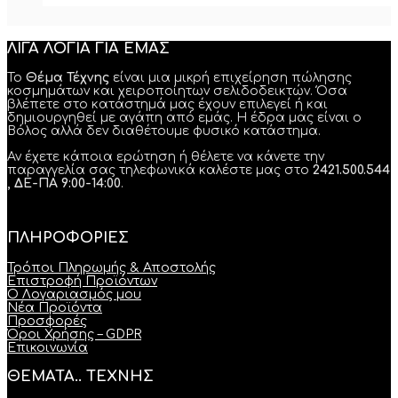
ΛΙΓΑ ΛΟΓΙΑ ΓΙΑ ΕΜΑΣ
Το
Θέμα Τέχνης
είναι μια μικρή επιχείρηση πώλησης
κοσμημάτων και χειροποίητων σελιδοδεικτών. Όσα
βλέπετε στο κατάστημά μας έχουν επιλεγεί ή και
δημιουργηθεί με αγάπη από εμάς. Η έδρα μας είναι ο
Βόλος αλλά δεν διαθέτουμε φυσικό κατάστημα.
Αν έχετε κάποια ερώτηση ή θέλετε να κάνετε την
παραγγελία σας τηλεφωνικά καλέστε μας στο
2421.500.544
, ΔΕ-ΠΑ 9:00-14:00
.
ΠΛΗΡΟΦΟΡΙΕΣ
Τρόποι Πληρωμής & Αποστολής
Επιστροφή Προϊόντων
Ο Λογαριασμός μου
Νέα Προϊόντα
Προσφορές
Όροι Χρήσης – GDPR
Επικοινωνία
ΘΕΜΑΤΑ.. ΤΕΧΝΗΣ