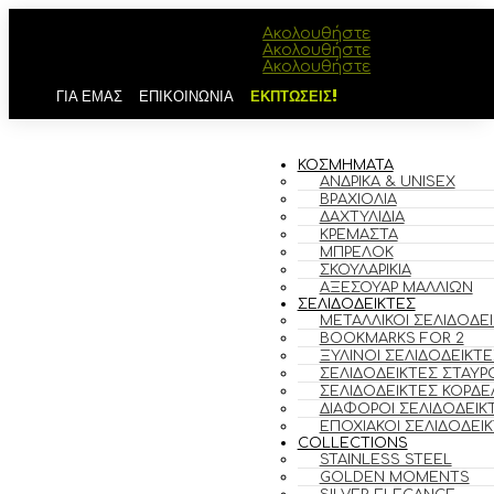
Ακολουθήστε
Ακολουθήστε
Ακολουθήστε
ΓΙΑ ΕΜΑΣ
ΕΠΙΚΟΙΝΩΝΙΑ
ΕΚΠΤΩΣΕΙΣ!
ΚΟΣΜΗΜΑΤΑ
ΑΝΔΡΙΚΆ & UNISEX
ΒΡΑΧΙΌΛΙΑ
ΔΑΧΤΥΛΊΔΙΑ
ΚΡΕΜΑΣΤΆ
ΜΠΡΕΛΌΚ
ΣΚΟΥΛΑΡΊΚΙΑ
ΑΞΕΣΟΥΆΡ ΜΑΛΛΙΏΝ
ΣΕΛΙΔΟΔΕΙΚΤΕΣ
ΜΕΤΑΛΛΙΚΟΊ ΣΕΛΙΔΟΔΕ
BOOKMARKS FOR 2
ΞΎΛΙΝΟΙ ΣΕΛΙΔΟΔΕΊΚΤΕ
ΣΕΛΙΔΟΔΕΊΚΤΕΣ ΣΤΑΥΡ
ΣΕΛΙΔΟΔΕΊΚΤΕΣ ΚΟΡΔΈ
ΔΙΆΦΟΡΟΙ ΣΕΛΙΔΟΔΕΊΚ
ΕΠΟΧΙΑΚΟΊ ΣΕΛΙΔΟΔΕΊ
COLLECTIONS
STAINLESS STEEL
GOLDEN MOMENTS