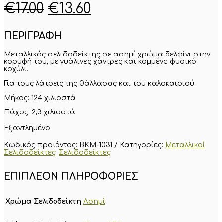
Original
Η
€
17.00
€
13.60
price
τρέχουσα
ΠΕΡΙΓΡΑΦΗ
was:
τιμή
€17.00.
είναι:
Μεταλλικός σελιδοδείκτης σε ασημί χρώμα δελφίνι στην
κορυφή του, με γυάλινες χάντρες και κομμένο φυσικό
€13.60.
κοχύλι.
Για τους λάτρεις της θάλλασας και του καλοκαιριού.
Μήκος: 124 χιλιοστά
Πάχος: 2,3 χιλιοστά
Εξαντλημένο
Κωδικός προϊόντος:
BKM-1031
Κατηγορίες:
Μεταλλικοί
Σελιδοδείκτες
,
Σελιδοδείκτες
ΕΠΙΠΛΈΟΝ ΠΛΗΡΟΦΟΡΊΕΣ
Χρώμα Σελιδοδείκτη
Ασημί