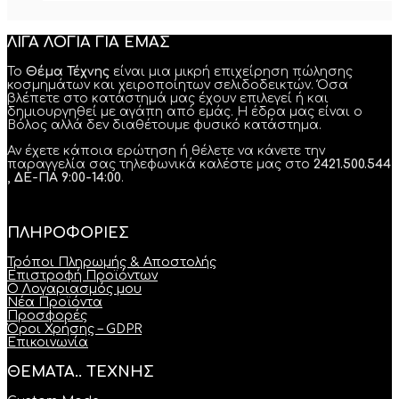
ΛΙΓΑ ΛΟΓΙΑ ΓΙΑ ΕΜΑΣ
Το
Θέμα Τέχνης
είναι μια μικρή επιχείρηση πώλησης
κοσμημάτων και χειροποίητων σελιδοδεικτών. Όσα
βλέπετε στο κατάστημά μας έχουν επιλεγεί ή και
δημιουργηθεί με αγάπη από εμάς. Η έδρα μας είναι ο
Βόλος αλλά δεν διαθέτουμε φυσικό κατάστημα.
Αν έχετε κάποια ερώτηση ή θέλετε να κάνετε την
παραγγελία σας τηλεφωνικά καλέστε μας στο
2421.500.544
, ΔΕ-ΠΑ 9:00-14:00
.
ΠΛΗΡΟΦΟΡΙΕΣ
Τρόποι Πληρωμής & Αποστολής
Επιστροφή Προϊόντων
Ο Λογαριασμός μου
Νέα Προϊόντα
Προσφορές
Όροι Χρήσης – GDPR
Επικοινωνία
ΘΕΜΑΤΑ.. ΤΕΧΝΗΣ