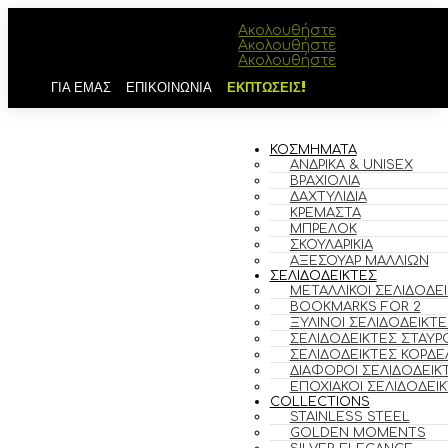
Ακολουθήστε
Ακολουθήστε
Ακολουθήστε
ΓΙΑ ΕΜΑΣ
ΕΠΙΚΟΙΝΩΝΙΑ
ΕΚΠΤΩΣΕΙΣ!
ΚΟΣΜΗΜΑΤΑ
ΑΝΔΡΙΚΆ & UNISEX
ΒΡΑΧΙΌΛΙΑ
ΔΑΧΤΥΛΊΔΙΑ
ΚΡΕΜΑΣΤΆ
ΜΠΡΕΛΌΚ
ΣΚΟΥΛΑΡΊΚΙΑ
ΑΞΕΣΟΥΆΡ ΜΑΛΛΙΏΝ
ΣΕΛΙΔΟΔΕΙΚΤΕΣ
ΜΕΤΑΛΛΙΚΟΊ ΣΕΛΙΔΟΔΕ
BOOKMARKS FOR 2
ΞΎΛΙΝΟΙ ΣΕΛΙΔΟΔΕΊΚΤΕ
ΣΕΛΙΔΟΔΕΊΚΤΕΣ ΣΤΑΥΡ
ΣΕΛΙΔΟΔΕΊΚΤΕΣ ΚΟΡΔΈ
ΔΙΆΦΟΡΟΙ ΣΕΛΙΔΟΔΕΊΚ
ΕΠΟΧΙΑΚΟΊ ΣΕΛΙΔΟΔΕΊ
COLLECTIONS
STAINLESS STEEL
GOLDEN MOMENTS