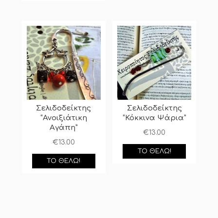
Σελιδοδείκτης
Σελιδοδείκτης
“Ανοιξιάτικη
“Κόκκινα Ψάρια”
Αγάπη”
€
13.00
€
13.00
ΤΟ ΘΈΛΩ!
ΤΟ ΘΈΛΩ!