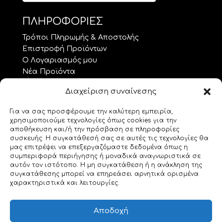
ΠΛΗΡΟΦΟΡΙΕΣ
Τρόποι Πληρωμής & Αποστολής
Επιστροφή Προϊόντων
Ο Λογαριασμός μου
Νέα Προϊόντα
Προσφορές
Διαχείριση συναίνεσης
Όροι Χρήσης – GDPR
Επικοινωνία
Για να σας προσφέρουμε την καλύτερη εμπειρία,
χρησιμοποιούμε τεχνολογίες όπως cookies για την
ΘΕΜΑΤΑ.. ΤΕΧΝΗΣ
αποθήκευση και/ή την πρόσβαση σε πληροφορίες
συσκευής. Η συγκατάθεσή σας σε αυτές τις τεχνολογίες θα
Custom Made
μας επιτρέψει να επεξεργαζόμαστε δεδομένα όπως η
συμπεριφορά περιήγησης ή μοναδικά αναγνωριστικά σε
Gemstones
αυτόν τον ιστότοπο. Η μη συγκατάθεση ή η ανάκληση της
Morse Code
συγκατάθεσης μπορεί να επηρεάσει αρνητικά ορισμένα
Origami
χαρακτηριστικά και λειτουργίες.
Geeky Corner
Bookmarks for 2
Αποδοχή
Swarovski