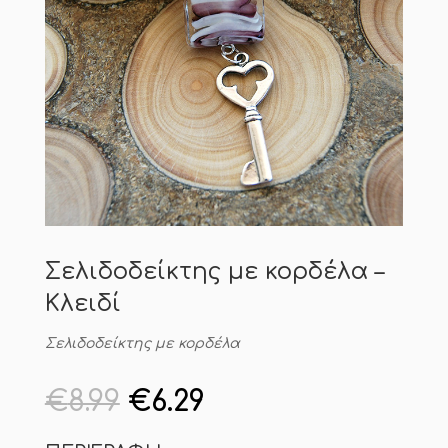
Σελιδοδείκτης με κορδέλα –
Κλειδί
Σελιδοδείκτης με κορδέλα
Original
Η
€
8.99
€
6.29
price
τρέχουσα
was:
τιμή