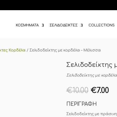
ΚΟΣΜΗΜΑΤΑ
ΣΕΛΙΔΟΔΕΙΚΤΕΣ
COLLECTIONS
κτες Κορδέλα
/
Σελιδοδείκτης με κορδέλα – Μέλισσα
Σελιδοδείκτης 
Σελιδοδείκτης με κορδέλ
Origin
Η
€
10.00
€
7.00
price
τ
was:
τ
ΠΕΡΙΓΡΑΦΗ
€10.00.
εί
€7
Σελιδοδείκτης με πράσινη