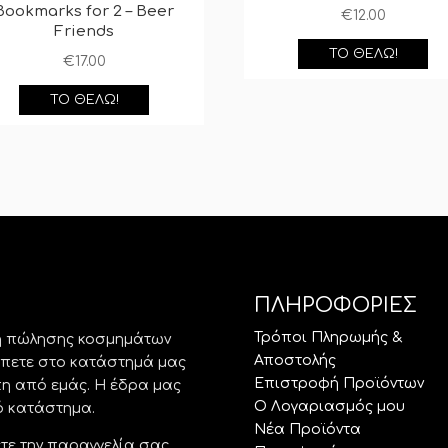
Bookmarks for 2 – Beer
€
12.00
Friends
ΤΟ ΘΈΛΩ!
€
17.00
ΤΟ ΘΈΛΩ!
ΠΛΗΡΟΦΟΡΙΕΣ
Τρόποι Πληρωμής &
ση πώλησης κοσμημάτων
Αποστολής
έπετε στο κατάστημά μας
Επιστροφή Προϊόντων
άπη από εμάς. Η έδρα μας
Ο Λογαριασμός μου
ό κατάστημα.
Νέα Προϊόντα
ετε την παραγγελία σας