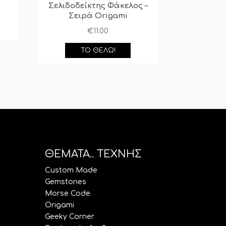
Σελιδοδείκτης Φάκελος –
Σειρά Origami
€
11.00
ΤΟ ΘΈΛΩ!
ΘΕΜΑΤΑ.. ΤΕΧΝΗΣ
Custom Made
Gemstones
Morse Code
Origami
Geeky Corner