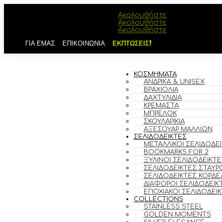
Ακολουθήστε
Ακολουθήστε
Ακολουθήστε
ΓΙΑ ΕΜΑΣ
ΕΠΙΚΟΙΝΩΝΙΑ
ΕΚΠΤΩΣΕΙΣ!
ΚΟΣΜΗΜΑΤΑ
ΑΝΔΡΙΚΆ & UNISEX
ΒΡΑΧΙΌΛΙΑ
ΔΑΧΤΥΛΊΔΙΑ
ΚΡΕΜΑΣΤΆ
ΜΠΡΕΛΌΚ
ΣΚΟΥΛΑΡΊΚΙΑ
ΑΞΕΣΟΥΆΡ ΜΑΛΛΙΏΝ
ΣΕΛΙΔΟΔΕΙΚΤΕΣ
ΜΕΤΑΛΛΙΚΟΊ ΣΕΛΙΔΟΔΕ
BOOKMARKS FOR 2
ΞΎΛΙΝΟΙ ΣΕΛΙΔΟΔΕΊΚΤΕ
ΣΕΛΙΔΟΔΕΊΚΤΕΣ ΣΤΑΥΡ
ΣΕΛΙΔΟΔΕΊΚΤΕΣ ΚΟΡΔΈ
ΔΙΆΦΟΡΟΙ ΣΕΛΙΔΟΔΕΊΚ
ΕΠΟΧΙΑΚΟΊ ΣΕΛΙΔΟΔΕΊ
COLLECTIONS
STAINLESS STEEL
GOLDEN MOMENTS