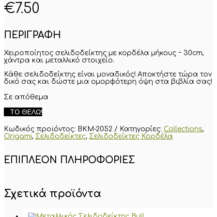
€
7.50
ΠΕΡΙΓΡΑΦΗ
Χειροποίητος σελιδοδείκτης με κορδέλα μήκους ~ 30cm,
χάντρα και μεταλλικό στοιχείο.
Κάθε σελιδοδείκτης είναι μοναδικός! Αποκτήστε τώρα τον
δικό σας και δώστε μια ομορφότερη όψη στα βιβλία σας!
Σε απόθεμα
Σελιδοδείκτης
ΤΟ ΘΈΛΩ!
Origami
Κύκνος
Κωδικός προϊόντος:
BKM-2052
Κατηγορίες:
Collections
,
με
Origami
,
Σελιδοδείκτες
,
Σελιδοδείκτες Κορδέλα
κόκκινη
χάντρα
ποσότητα
ΕΠΙΠΛΈΟΝ ΠΛΗΡΟΦΟΡΊΕΣ
Σχετικά προϊόντα