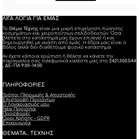
ΛΙΓΑ ΛΟΓΙΑ ΓΙΑ ΕΜΑΣ
Το
Θέμα Τέχνης
είναι μια μικρή επιχείρηση πώλησης
κοσμημάτων και χειροποίητων σελιδοδεικτών. Όσα
βλέπετε στο κατάστημά μας έχουν επιλεγεί ή και
δημιουργηθεί με αγάπη από εμάς. Η έδρα μας είναι ο
Βόλος αλλά δεν διαθέτουμε φυσικό κατάστημα.
Αν έχετε κάποια ερώτηση ή θέλετε να κάνετε την
παραγγελία σας τηλεφωνικά καλέστε μας στο
2421.500.544
, ΔΕ-ΠΑ 9:00-14:00
.
ΠΛΗΡΟΦΟΡΙΕΣ
Τρόποι Πληρωμής & Αποστολής
Επιστροφή Προϊόντων
Ο Λογαριασμός μου
Νέα Προϊόντα
Προσφορές
Όροι Χρήσης – GDPR
Επικοινωνία
ΘΕΜΑΤΑ.. ΤΕΧΝΗΣ