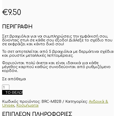
€
9.50
ΠΕΡΙΓΡΑΦΗ
Σετ βραχιόλια για να συμπληρώσεις την εμφάνισή σου,
δίνοντας στυλ σε κάθε σου έξοδο! Διάλεξε το σχέδιο που
σε εκφράζει και κάντο δικό σου!
Το σετ αποτελείται από 5 βραχιόλια με
δερμάτινα σχέδια
και ρουστίκ μεταλλικές λεπτομέρειες
.
Φοριούνται πολύ άνετα και είναι ιδανικά για κάθε
μέγεθος καρπού καθώς συνοδεύονται από ρυθμιζόμενο
κορδόνι.
Σε απόθεμα
Σετ
ανδρικά
ΤΟ ΘΈΛΩ!
βραχιόλια
"Χαρταετός"
Κωδικός προϊόντος:
BRC-MB2B
Κατηγορίες:
Ανδρικά &
ποσότητα
Unisex
,
Κοσμήματα
ΕΠΙΠΛΈΟΝ ΠΛΗΡΟΦΟΡΊΕΣ