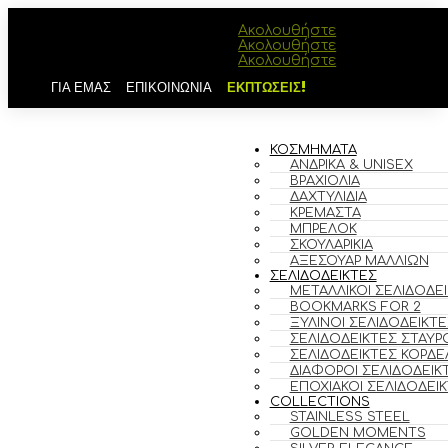
Ακολουθήστε
Ακολουθήστε
Ακολουθήστε
ΓΙΑ ΕΜΑΣ
ΕΠΙΚΟΙΝΩΝΙΑ
ΕΚΠΤΩΣΕΙΣ!
ΚΟΣΜΗΜΑΤΑ
ΑΝΔΡΙΚΆ & UNISEX
ΒΡΑΧΙΌΛΙΑ
ΔΑΧΤΥΛΊΔΙΑ
ΚΡΕΜΑΣΤΆ
ΜΠΡΕΛΌΚ
ΣΚΟΥΛΑΡΊΚΙΑ
ΑΞΕΣΟΥΆΡ ΜΑΛΛΙΏΝ
ΣΕΛΙΔΟΔΕΙΚΤΕΣ
ΜΕΤΑΛΛΙΚΟΊ ΣΕΛΙΔΟΔΕ
BOOKMARKS FOR 2
ΞΎΛΙΝΟΙ ΣΕΛΙΔΟΔΕΊΚΤΕ
ΣΕΛΙΔΟΔΕΊΚΤΕΣ ΣΤΑΥΡ
ΣΕΛΙΔΟΔΕΊΚΤΕΣ ΚΟΡΔΈ
ΔΙΆΦΟΡΟΙ ΣΕΛΙΔΟΔΕΊΚ
ΕΠΟΧΙΑΚΟΊ ΣΕΛΙΔΟΔΕΊ
COLLECTIONS
STAINLESS STEEL
GOLDEN MOMENTS