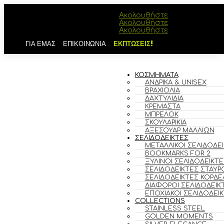
Ακολουθήστε
Ακολουθήστε
Ακολουθήστε
ΓΙΑ ΕΜΑΣ
ΕΠΙΚΟΙΝΩΝΙΑ
ΕΚΠΤΩΣΕΙΣ!
ΚΟΣΜΗΜΑΤΑ
ΑΝΔΡΙΚΆ & UNISEX
ΒΡΑΧΙΌΛΙΑ
ΔΑΧΤΥΛΊΔΙΑ
ΚΡΕΜΑΣΤΆ
ΜΠΡΕΛΌΚ
ΣΚΟΥΛΑΡΊΚΙΑ
ΑΞΕΣΟΥΆΡ ΜΑΛΛΙΏΝ
ΣΕΛΙΔΟΔΕΙΚΤΕΣ
ΜΕΤΑΛΛΙΚΟΊ ΣΕΛΙΔΟΔΕ
BOOKMARKS FOR 2
ΞΎΛΙΝΟΙ ΣΕΛΙΔΟΔΕΊΚΤΕ
ΣΕΛΙΔΟΔΕΊΚΤΕΣ ΣΤΑΥΡ
ΣΕΛΙΔΟΔΕΊΚΤΕΣ ΚΟΡΔΈ
ΔΙΆΦΟΡΟΙ ΣΕΛΙΔΟΔΕΊΚ
ΕΠΟΧΙΑΚΟΊ ΣΕΛΙΔΟΔΕΊ
COLLECTIONS
STAINLESS STEEL
GOLDEN MOMENTS