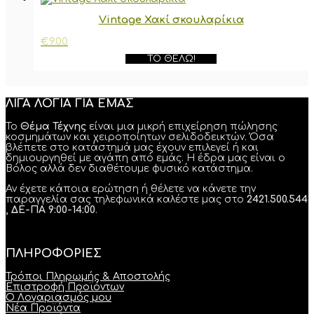
Vintage Χακί σκουλαρίκια
€
9.00
ΤΟ ΘΈΛΩ!
ΛΙΓΑ ΛΟΓΙΑ ΓΙΑ ΕΜΑΣ
Το
Θέμα Τέχνης
είναι μια μικρή επιχείρηση πώλησης
κοσμημάτων και χειροποίητων σελιδοδεικτών. Όσα
βλέπετε στο κατάστημά μας έχουν επιλεγεί ή και
δημιουργηθεί με αγάπη από εμάς. Η έδρα μας είναι ο
Βόλος αλλά δεν διαθέτουμε φυσικό κατάστημα.
Αν έχετε κάποια ερώτηση ή θέλετε να κάνετε την
παραγγελία σας τηλεφωνικά καλέστε μας στο
2421.500.544
, ΔΕ-ΠΑ 9:00-14:00
.
ΠΛΗΡΟΦΟΡΙΕΣ
Τρόποι Πληρωμής & Αποστολής
Επιστροφή Προϊόντων
Ο Λογαριασμός μου
Νέα Προϊόντα