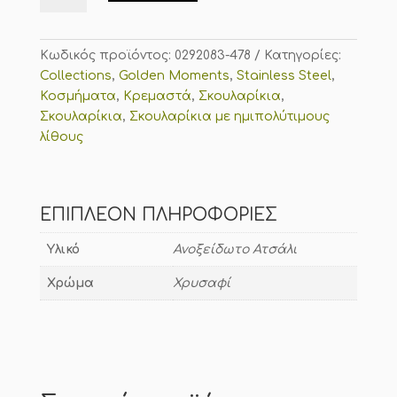
φωτιά"
-
Πράσινα
Κωδικός προϊόντος:
0292083-478
Κατηγορίες:
ποσότητα
Collections
,
Golden Moments
,
Stainless Steel
,
Κοσμήματα
,
Κρεμαστά
,
Σκουλαρίκια
,
Σκουλαρίκια
,
Σκουλαρίκια με ημιπολύτιμους
λίθους
ΕΠΙΠΛΈΟΝ ΠΛΗΡΟΦΟΡΊΕΣ
Υλικό
Ανοξείδωτο Ατσάλι
Χρώμα
Χρυσαφί