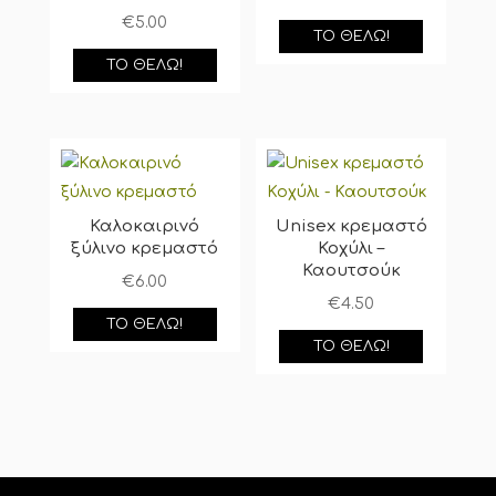
€
5.00
ΤΟ ΘΈΛΩ!
ΤΟ ΘΈΛΩ!
Καλοκαιρινό
Unisex κρεμαστό
ξύλινο κρεμαστό
Κοχύλι –
Καουτσούκ
€
6.00
€
4.50
ΤΟ ΘΈΛΩ!
ΤΟ ΘΈΛΩ!