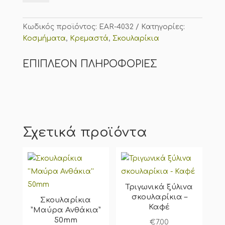
χάντρες
-
Καφέ
Κωδικός προϊόντος:
EAR-4032
Κατηγορίες:
40mm
Κοσμήματα
,
Κρεμαστά
,
Σκουλαρίκια
ποσότητα
ΕΠΙΠΛΈΟΝ ΠΛΗΡΟΦΟΡΊΕΣ
Σχετικά προϊόντα
Τριγωνικά ξύλινα
σκουλαρίκια –
Σκουλαρίκια
Καφέ
”Μαύρα Ανθάκια”
50mm
€
7.00