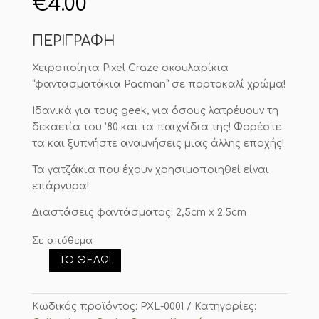
€
4.00
ΠΕΡΙΓΡΑΦΗ
Χειροποίητα Pixel Craze σκουλαρίκια
“φαντασματάκια Pacman” σε πορτοκαλί χρώμα!
Ιδανικά για τους geek, για όσους λατρέυουν τη
δεκαετία του ’80 και τα παιχνίδια της! Φορέστε
τα και ξυπνήστε αναμνήσεις μιας άλλης εποχής!
Τα γατζάκια που έχουν χρησιμοποιηθεί είναι
επάργυρα!
Διαστάσεις φαντάσματος: 2,5cm x 2.5cm
Σε απόθεμα
ΤΟ ΘΈΛΩ!
Σκουλαρίκια
Pixel
Craze
Κωδικός προϊόντος:
PXL-0001
Κατηγορίες:
ποσότητα