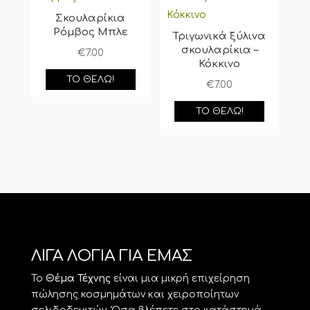
Σκουλαρίκια
Ρόμβος Μπλε
Τριγωνικά ξύλινα
σκουλαρίκια –
€
7.00
Κόκκινο
ΤΟ ΘΈΛΩ!
€
7.00
ΤΟ ΘΈΛΩ!
ΛΙΓΑ ΛΟΓΙΑ ΓΙΑ ΕΜΑΣ
Το
Θέμα Τέχνης
είναι μια μικρή επιχείρηση
πώλησης κοσμημάτων και χειροποίητων