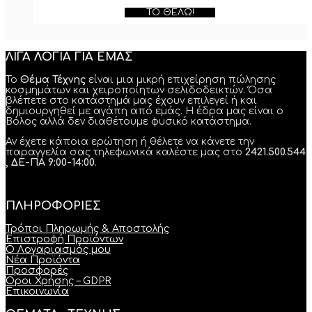
ΤΟ ΘΈΛΩ!
ΛΙΓΑ ΛΟΓΙΑ ΓΙΑ ΕΜΑΣ
Το
Θέμα Τέχνης
είναι μια μικρή επιχείρηση πώλησης
κοσμημάτων και χειροποίητων σελιδοδεικτών. Όσα
βλέπετε στο κατάστημά μας έχουν επιλεγεί ή και
δημιουργηθεί με αγάπη από εμάς. Η έδρα μας είναι ο
Βόλος αλλά δεν διαθέτουμε φυσικό κατάστημα.
Αν έχετε κάποια ερώτηση ή θέλετε να κάνετε την
παραγγελία σας τηλεφωνικά καλέστε μας στο
2421.500.544
, ΔΕ-ΠΑ 9:00-14:00
.
ΠΛΗΡΟΦΟΡΙΕΣ
Τρόποι Πληρωμής & Αποστολής
Επιστροφή Προϊόντων
Ο Λογαριασμός μου
Νέα Προϊόντα
Προσφορές
Όροι Χρήσης – GDPR
Επικοινωνία