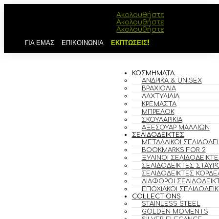
Ακολουθήστε
Ακολουθήστε
Ακολουθήστε
ΓΙΑ ΕΜΑΣ
ΕΠΙΚΟΙΝΩΝΙΑ
ΕΚΠΤΩΣΕΙΣ!
ΚΟΣΜΗΜΑΤΑ
ΑΝΔΡΙΚΆ & UNISEX
ΒΡΑΧΙΌΛΙΑ
ΔΑΧΤΥΛΊΔΙΑ
ΚΡΕΜΑΣΤΆ
ΜΠΡΕΛΌΚ
ΣΚΟΥΛΑΡΊΚΙΑ
ΑΞΕΣΟΥΆΡ ΜΑΛΛΙΏΝ
ΣΕΛΙΔΟΔΕΙΚΤΕΣ
ΜΕΤΑΛΛΙΚΟΊ ΣΕΛΙΔΟΔΕ
BOOKMARKS FOR 2
ΞΎΛΙΝΟΙ ΣΕΛΙΔΟΔΕΊΚΤΕ
ΣΕΛΙΔΟΔΕΊΚΤΕΣ ΣΤΑΥΡ
ΣΕΛΙΔΟΔΕΊΚΤΕΣ ΚΟΡΔΈ
ΔΙΆΦΟΡΟΙ ΣΕΛΙΔΟΔΕΊΚ
ΕΠΟΧΙΑΚΟΊ ΣΕΛΙΔΟΔΕΊ
COLLECTIONS
STAINLESS STEEL
GOLDEN MOMENTS