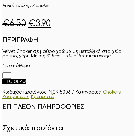
Κολιέ τσόκερ / choker
Original
Η
€
6.50
€
3.90
price
τρέχουσα
ΠΕΡΙΓΡΑΦΗ
was:
τιμή
€6.50.
είναι:
Velvet Choker σε μαύρο χρώμα με μεταλλικό στοιχείο
patina, χέρι. Μήκος 31.5cm + αλυσίδα επέκτασης.
€3.90.
Σε απόθεμα
Velvet
Choker
ΤΟ ΘΈΛΩ!
σε
μαύρο
Κωδικός προϊόντος:
NCK-5006
Κατηγορίες:
Chokers
,
χρώμα
Κοσμήματα
,
Κρεμαστά
με
μεταλλικό
ΕΠΙΠΛΈΟΝ ΠΛΗΡΟΦΟΡΊΕΣ
στοιχείο
ποσότητα
Σχετικά προϊόντα