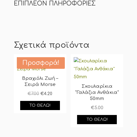
ΕΠΙΠΛΈΟΝ ΠΛΗΡΟΦΟΡΊΕΣ
Σχετικά προϊόντα
Προσφορά!
Βραχιόλι Ζωή –
Σειρά Morse
Σκουλαρίκια
”Γαλάζια Ανθάκια”
Original
Η
€
7.00
€
4.20
50mm
price
τρέχουσα
ΤΟ ΘΈΛΩ!
€
5.00
was:
τιμή
€7.00.
είναι:
ΤΟ ΘΈΛΩ!
€4.20.