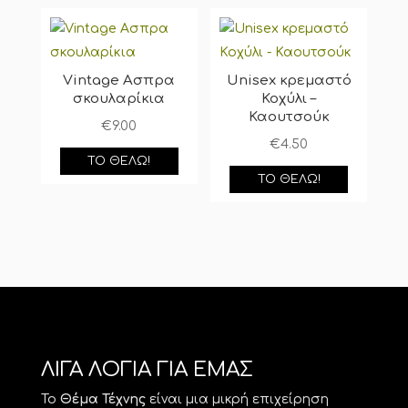
Vintage Ασπρα
Unisex κρεμαστό
σκουλαρίκια
Κοχύλι –
Καουτσούκ
€
9.00
€
4.50
ΤΟ ΘΈΛΩ!
ΤΟ ΘΈΛΩ!
ΛΙΓΑ ΛΟΓΙΑ ΓΙΑ ΕΜΑΣ
Το
Θέμα Τέχνης
είναι μια μικρή επιχείρηση