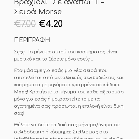
Βραχιόλι “Σε αγαπώ” ΙΙ –
Σειρά Morse
Original
Η
€
7.00
€
4.20
price
τρέχουσα
was:
τιμή
ΠΕΡΙΓΡΑΦΗ
€7.00.
είναι:
€4.20.
Σςςς.. Το μήνυμα αυτού του κοσμήματος είναι
μυστικό και το ξέρετε μόνο εσείς…
Ετοιμάσαμε για εσάς μια νέα σειρά που
αποτελείται από
μεταλλικούς σελιδοδείκτες και
κοσμήματα
με μηνύματα
γραμμένα σε κώδικα
Μορς
! Κρατήστε το μήνυμα του κάθε αξεσουάρ
μόνο για εσάς ή μοιραστείτε το με τα
αγαπημένα σας πρόσωπα, η επιλογή είναι δική
σας!
Θέλετε να δείτε
το δικό σας μήνυμα/όνομα
σε
σελιδοδείκτη ή κόσμημα; Στείλτε μας στο