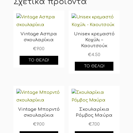
Σχετικά προϊόντα
Vintage Ασπρα
Unisex κρεμαστό
σκουλαρίκια
Κοχύλι –
Καουτσούκ
€
9.00
€
4.50
ΤΟ ΘΈΛΩ!
ΤΟ ΘΈΛΩ!
Vintage Μπορντό
Σκουλαρίκια
σκουλαρίκια
Ρόμβος Μαύρα
€
9.00
€
7.00