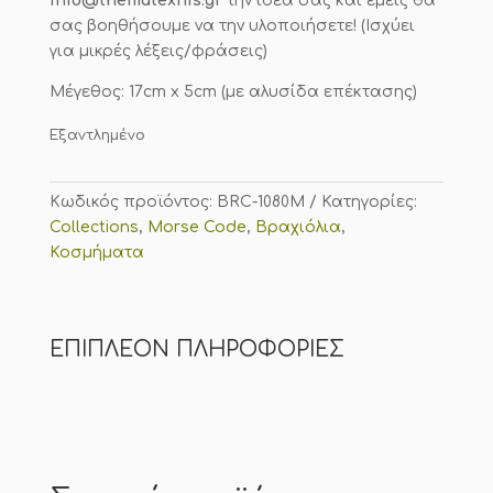
info@thematexnis.gr
την ιδέα σας και εμείς θα
σας βοηθήσουμε να την υλοποιήσετε! (Ισχύει
για μικρές λέξεις/φράσεις)
Μέγεθος: 17cm x 5cm (με αλυσίδα επέκτασης)
Εξαντλημένο
Κωδικός προϊόντος:
BRC-1080M
Κατηγορίες:
Collections
,
Morse Code
,
Βραχιόλια
,
Κοσμήματα
ΕΠΙΠΛΈΟΝ ΠΛΗΡΟΦΟΡΊΕΣ