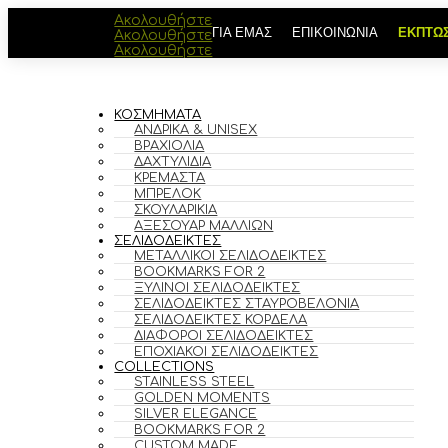
Ακολουθήστε
ΓΙΑ ΕΜΑΣ
ΕΠΙΚΟΙΝΩΝΙΑ
ΕΚΠΤΩΣ
Ακολουθήστε
Ακολουθήστε
ΚΟΣΜΗΜΑΤΑ
ΑΝΔΡΙΚΆ & UNISEX
ΒΡΑΧΙΌΛΙΑ
ΔΑΧΤΥΛΊΔΙΑ
ΚΡΕΜΑΣΤΆ
ΜΠΡΕΛΌΚ
ΣΚΟΥΛΑΡΊΚΙΑ
ΑΞΕΣΟΥΆΡ ΜΑΛΛΙΏΝ
ΣΕΛΙΔΟΔΕΙΚΤΕΣ
ΜΕΤΑΛΛΙΚΟΊ ΣΕΛΙΔΟΔΕΊΚΤΕΣ
BOOKMARKS FOR 2
ΞΎΛΙΝΟΙ ΣΕΛΙΔΟΔΕΊΚΤΕΣ
ΣΕΛΙΔΟΔΕΊΚΤΕΣ ΣΤΑΥΡΟΒΕΛΟΝΙΆ
ΣΕΛΙΔΟΔΕΊΚΤΕΣ ΚΟΡΔΈΛΑ
ΔΙΆΦΟΡΟΙ ΣΕΛΙΔΟΔΕΊΚΤΕΣ
ΕΠΟΧΙΑΚΟΊ ΣΕΛΙΔΟΔΕΊΚΤΕΣ
COLLECTIONS
STAINLESS STEEL
GOLDEN MOMENTS
SILVER ELEGANCE
BOOKMARKS FOR 2
CUSTOM MADE