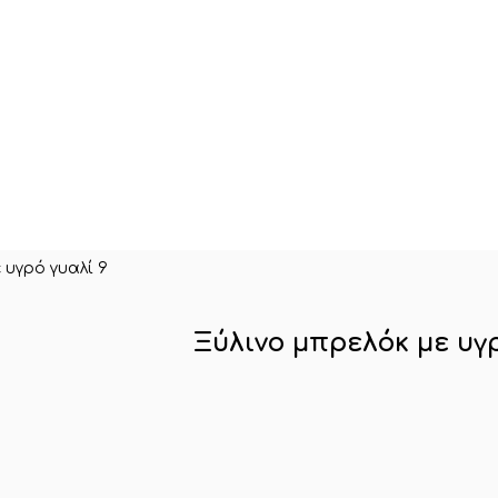
 υγρό γυαλί 9
Ξύλινο μπρελόκ με υγρ