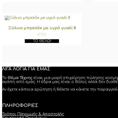
Ξύλινο μπρελόκ με υγρό γυαλί 8
€
7.00
ΤΟ ΘΈΛΩ!
ΛΙΓΑ ΛΟΓΙΑ ΓΙΑ ΕΜΑΣ
Το
Θέμα Τέχνης
είναι μια μικρή επιχείρηση πώλησης κοσμη
αγάπη από εμάς. Η έδρα μας είναι ο Βόλος αλλά δεν διαθ
Αν έχετε κάποια ερώτηση ή θέλετε να κάνετε την παραγγε
ΠΛΗΡΟΦΟΡΙΕΣ
Τρόποι Πληρωμής & Αποστολής