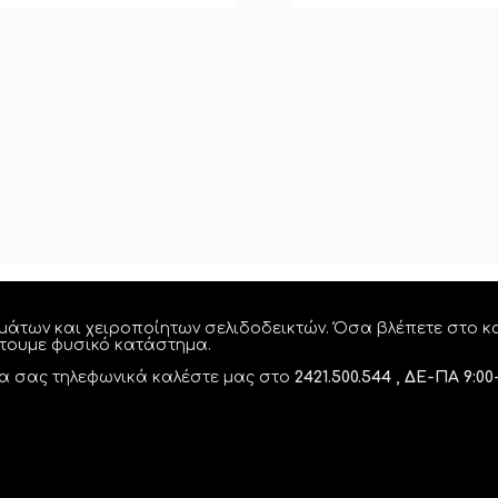
μάτων και χειροποίητων σελιδοδεικτών. Όσα βλέπετε στο κα
έτουμε φυσικό κατάστημα.
λία σας τηλεφωνικά καλέστε μας στο
2421.500.544 , ΔΕ-ΠΑ 9:00