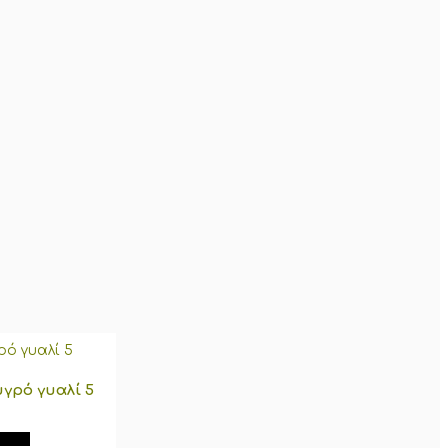
γρό γυαλί 5