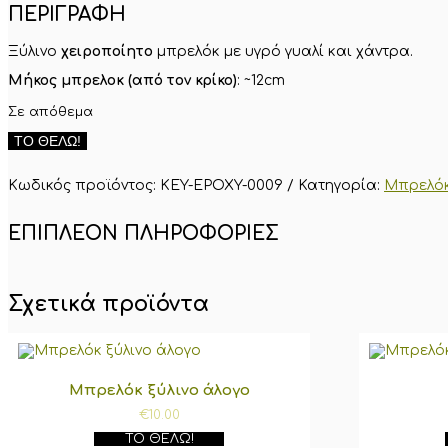
ΠΕΡΙΓΡΑΦΗ
Ξύλινο
χειροποίητο
μπρελόκ με υγρό γυαλί και χάντρα.
Μήκος μπρελοκ (από τον κρίκο)
: ~12cm
Σε απόθεμα
Ξύλινο
ΤΟ ΘΈΛΩ!
μπρελόκ
με
υγρό
Κωδικός προϊόντος:
KEY-EPOXY-0009
Κατηγορία:
Μπρελό
γυαλί
9
ποσότητα
ΕΠΙΠΛΈΟΝ ΠΛΗΡΟΦΟΡΊΕΣ
Σχετικά προϊόντα
Μπρελόκ ξύλινο άλογο
€
10.00
ΤΟ ΘΈΛΩ!