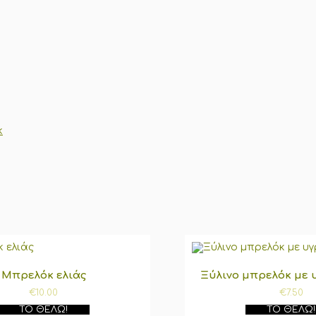
κ
Μπρελόκ ελιάς
Ξύλινο μπρελόκ με υ
€
10.00
€
7.50
ΤΟ ΘΈΛΩ!
ΤΟ ΘΈΛΩ!