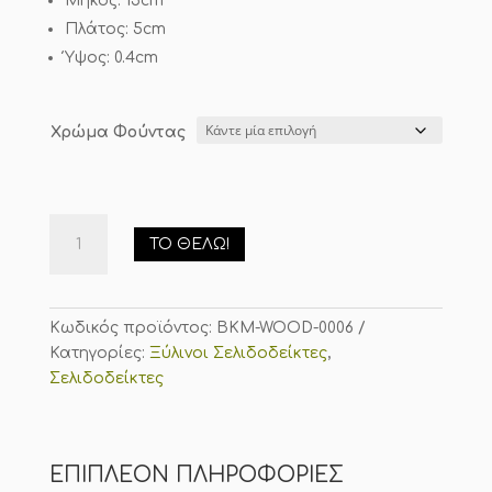
Μήκος: 15cm
Πλάτος: 5cm
Ύψος: 0.4cm
Χρώμα Φούντας
ΖΥΓΟΣ-
ΤΟ ΘΈΛΩ!
Ξύλινος
Σελιδοδείκτης
Ζώδια
ποσότητα
Κωδικός προϊόντος:
BKM-WOOD-0006
Κατηγορίες:
Ξύλινοι Σελιδοδείκτες
,
Σελιδοδείκτες
ΕΠΙΠΛΈΟΝ ΠΛΗΡΟΦΟΡΊΕΣ