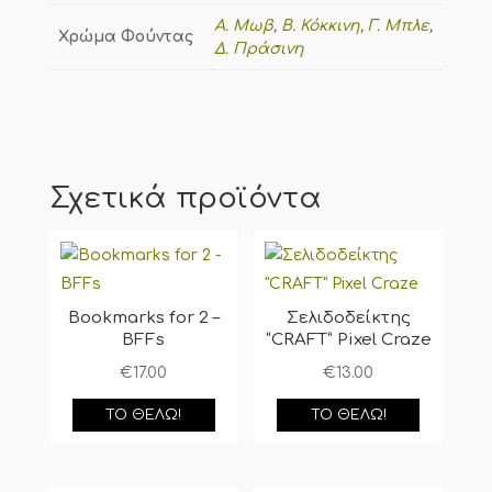
Α. Μωβ
,
Β. Κόκκινη
,
Γ. Μπλε
,
Χρώμα Φούντας
Δ. Πράσινη
Σχετικά προϊόντα
Bookmarks for 2 –
Σελιδοδείκτης
BFFs
“CRAFT” Pixel Craze
€
17.00
€
13.00
ΤΟ ΘΈΛΩ!
ΤΟ ΘΈΛΩ!