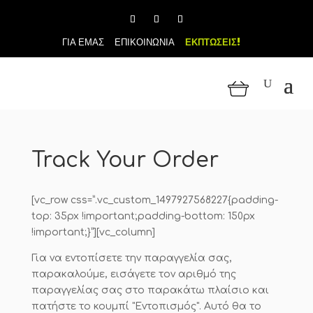
ΓΙΑ ΕΜΑΣ
ΕΠΙΚΟΙΝΩΝΙΑ
ΕΚΠΤΩΣΕΙΣ!
Track Your Order
[vc_row css=”.vc_custom_1497927568227{padding-
top: 35px !important;padding-bottom: 150px
!important;}”][vc_column]
Για να εντοπίσετε την παραγγελία σας,
παρακαλούμε, εισάγετε τον αριθμό της
παραγγελίας σας στο παρακάτω πλαίσιο και
πατήστε το κουμπί "Εντοπισμός". Αυτό θα το