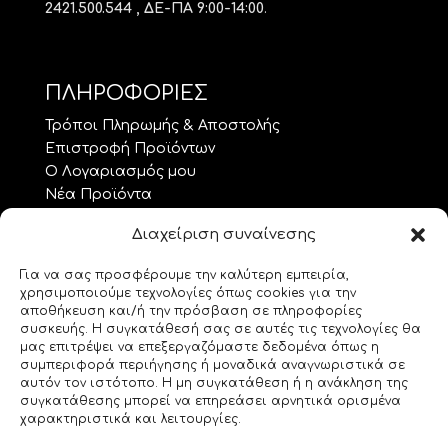
2421.500.544 , ΔΕ-ΠΑ 9:00-14:00
.
ΠΛΗΡΟΦΟΡΙΕΣ
Τρόποι Πληρωμής & Αποστολής
Επιστροφή Προϊόντων
Ο Λογαριασμός μου
Νέα Προϊόντα
Προσφορές
Διαχείριση συναίνεσης
Όροι Χρήσης – GDPR
Επικοινωνία
Για να σας προσφέρουμε την καλύτερη εμπειρία,
χρησιμοποιούμε τεχνολογίες όπως cookies για την
ΘΕΜΑΤΑ.. ΤΕΧΝΗΣ
αποθήκευση και/ή την πρόσβαση σε πληροφορίες
συσκευής. Η συγκατάθεσή σας σε αυτές τις τεχνολογίες θα
Custom Made
μας επιτρέψει να επεξεργαζόμαστε δεδομένα όπως η
συμπεριφορά περιήγησης ή μοναδικά αναγνωριστικά σε
Gemstones
αυτόν τον ιστότοπο. Η μη συγκατάθεση ή η ανάκληση της
Morse Code
συγκατάθεσης μπορεί να επηρεάσει αρνητικά ορισμένα
Origami
χαρακτηριστικά και λειτουργίες.
Geeky Corner