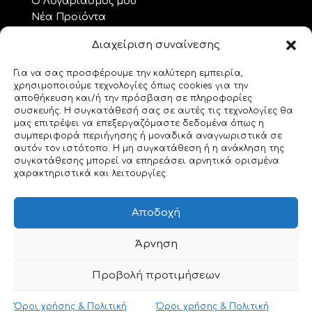
Ο Λογαριασμός μου
Νέα Προϊόντα
Προσφορές
Διαχείριση συναίνεσης
Όροι Χρήσης – GDPR
Επικοινωνία
Για να σας προσφέρουμε την καλύτερη εμπειρία,
χρησιμοποιούμε τεχνολογίες όπως cookies για την
ΘΕΜΑΤΑ.. ΤΕΧΝΗΣ
αποθήκευση και/ή την πρόσβαση σε πληροφορίες
συσκευής. Η συγκατάθεσή σας σε αυτές τις τεχνολογίες θα
Custom Made
μας επιτρέψει να επεξεργαζόμαστε δεδομένα όπως η
συμπεριφορά περιήγησης ή μοναδικά αναγνωριστικά σε
Gemstones
αυτόν τον ιστότοπο. Η μη συγκατάθεση ή η ανάκληση της
Morse Code
συγκατάθεσης μπορεί να επηρεάσει αρνητικά ορισμένα
Origami
χαρακτηριστικά και λειτουργίες.
Geeky Corner
Bookmarks for 2
Αποδοχή
Swarovski
Άρνηση
ΑΣ ΓΝΩΡΙΣΤΟΥΜΕ
Προβολή προτιμήσεων
Όροι χρήσης & Πολιτική
Όροι χρήσης & Πολιτική