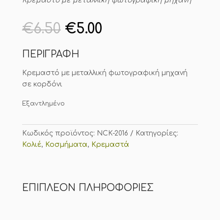
Κρεμαστό με μεταλλική φωτογραφική μηχανή
Original
Η
€
6.50
€
5.00
price
τρέχουσα
was:
τιμή
ΠΕΡΙΓΡΑΦΗ
€6.50.
είναι:
€5.00.
Κρεμαστό με μεταλλική φωτογραφική μηχανή
σε κορδόνι
Εξαντλημένο
Κωδικός προϊόντος:
NCK-2016
Κατηγορίες:
Κολιέ
,
Κοσμήματα
,
Κρεμαστά
ΕΠΙΠΛΈΟΝ ΠΛΗΡΟΦΟΡΊΕΣ