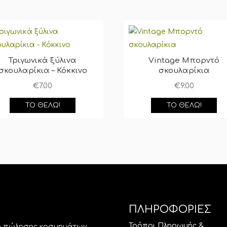
Τριγωνικά ξύλινα
Vintage Μπορντό
σκουλαρίκια – Κόκκινο
σκουλαρίκια
€
7.00
€
9.00
ΤΟ ΘΈΛΩ!
ΤΟ ΘΈΛΩ!
ΠΛΗΡΟΦΟΡΙΕΣ
Τρόποι Πληρωμής &
ση πώλησης κοσμημάτων