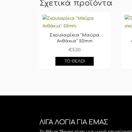
Σχετικά προϊόντα
Σκουλαρίκια ”Μαύρα
Ανθάκια” 50mm
€
5.00
ΤΟ ΘΈΛΩ!
ΛΙΓΑ ΛΟΓΙΑ ΓΙΑ ΕΜΑΣ
Το
Θέμα Τέχνης
είναι μια μικρή επιχείρη