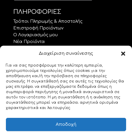
ΠΛΗΡΟΦΟΡΙΕΣ
Τρόποι Πληρωμής & Αποστολής
Επιστροφή Προϊόντων
Ο Λογαριασμός μου
Νέα Προϊόντα
Προσφορές
Διαχείριση συναίνεσης
Όροι Χρήσης – GDPR
Επικοινωνία
Για να σας προσφέρουμε την καλύτερη εμπειρία,
χρησιμοποιούμε τεχνολογίες όπως cookies για την
ΘΕΜΑΤΑ.. ΤΕΧΝΗΣ
αποθήκευση και/ή την πρόσβαση σε πληροφορίες
συσκευής. Η συγκατάθεσή σας σε αυτές τις τεχνολογίες θα
Custom Made
μας επιτρέψει να επεξεργαζόμαστε δεδομένα όπως η
συμπεριφορά περιήγησης ή μοναδικά αναγνωριστικά σε
Gemstones
αυτόν τον ιστότοπο. Η μη συγκατάθεση ή η ανάκληση της
Morse Code
συγκατάθεσης μπορεί να επηρεάσει αρνητικά ορισμένα
Origami
χαρακτηριστικά και λειτουργίες.
Geeky Corner
Bookmarks for 2
Αποδοχή
Swarovski