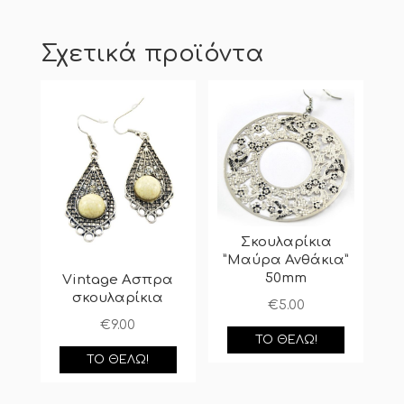
Σχετικά προϊόντα
Σκουλαρίκια
”Μαύρα Ανθάκια”
50mm
Vintage Ασπρα
σκουλαρίκια
€
5.00
€
9.00
ΤΟ ΘΈΛΩ!
ΤΟ ΘΈΛΩ!