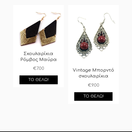
Σκουλαρίκια
Ρόμβος Μαύρα
€
7.00
Vintage Μπορντό
σκουλαρίκια
ΤΟ ΘΈΛΩ!
€
9.00
ΤΟ ΘΈΛΩ!