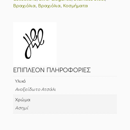
ποσότητα
Βραχιόλια
,
Βραχιόλια
,
Κοσμήματα
ΕΠΙΠΛΈΟΝ ΠΛΗΡΟΦΟΡΊΕΣ
Υλικό
Ανοξείδωτο Ατσάλι
Χρώμα
Ασημί