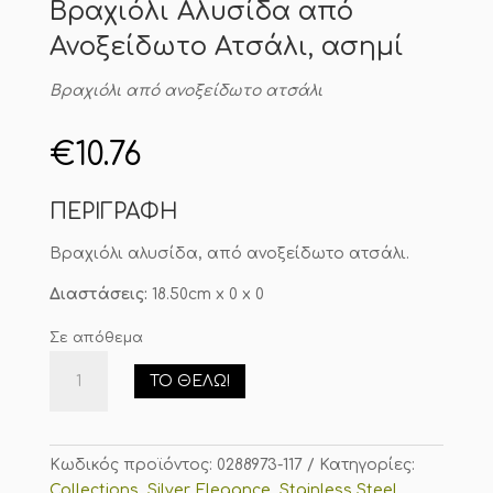
Βραχιόλι Αλυσίδα από
Ανοξείδωτο Ατσάλι, ασημί
Βραχιόλι από ανοξείδωτο ατσάλι
€
10.76
ΠΕΡΙΓΡΑΦΗ
Βραχιόλι αλυσίδα, από ανοξείδωτο ατσάλι.
Διαστάσεις:
18.50cm x 0 x 0
Σε απόθεμα
Βραχιόλι
ΤΟ ΘΈΛΩ!
Αλυσίδα
από
Ανοξείδωτο
Ατσάλι,
Κωδικός προϊόντος:
0288973-117
Κατηγορίες:
ασημί
Collections
,
Silver Elegance
,
Stainless Steel
,