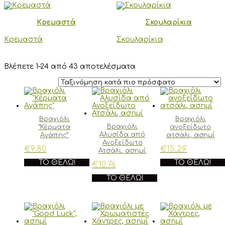
Κρεμαστά
Σκουλαρίκια
Κρεμαστά
Σκουλαρίκια
Sorted
Βλέπετε 1–24 από 43 αποτελέσματα
by
latest
Βραχιόλι
Βραχιόλι
Βραχιόλι
“Κέρματα
ανοξείδωτο
Αλυσίδα από
Αγάπης”
ατσάλι, ασημί
Ανοξείδωτο
€
9.80
€
15.29
Ατσάλι, ασημί
ΤΟ ΘΈΛΩ!
ΤΟ ΘΈΛΩ!
€
10.76
ΤΟ ΘΈΛΩ!