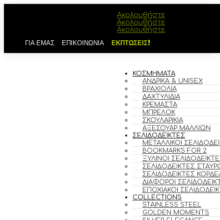
Ακολουθήστε
Ακολουθήστε
Ακολουθήστε
ΓΙΑ ΕΜΑΣ
ΕΠΙΚΟΙΝΩΝΙΑ
ΕΚΠΤΩΣΕΙΣ!
ΚΟΣΜΗΜΑΤΑ
ΑΝΔΡΙΚΆ & UNISEX
ΒΡΑΧΙΌΛΙΑ
ΔΑΧΤΥΛΊΔΙΑ
ΚΡΕΜΑΣΤΆ
ΜΠΡΕΛΌΚ
ΣΚΟΥΛΑΡΊΚΙΑ
ΑΞΕΣΟΥΆΡ ΜΑΛΛΙΏΝ
ΣΕΛΙΔΟΔΕΙΚΤΕΣ
ΜΕΤΑΛΛΙΚΟΊ ΣΕΛΙΔΟΔΕ
BOOKMARKS FOR 2
ΞΎΛΙΝΟΙ ΣΕΛΙΔΟΔΕΊΚΤΕ
ΣΕΛΙΔΟΔΕΊΚΤΕΣ ΣΤΑΥΡ
ΣΕΛΙΔΟΔΕΊΚΤΕΣ ΚΟΡΔΈ
ΔΙΆΦΟΡΟΙ ΣΕΛΙΔΟΔΕΊΚ
ΕΠΟΧΙΑΚΟΊ ΣΕΛΙΔΟΔΕΊ
COLLECTIONS
STAINLESS STEEL
GOLDEN MOMENTS