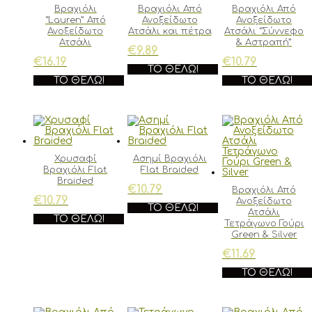
Βραχιόλι
Βραχιόλι Από
Βραχιόλι Από
“Lauren” Από
Ανοξείδωτο
Ανοξείδωτο
Ανοξείδωτο
Ατσάλι και πέτρα
Ατσάλι “Σύννεφο
Ατσάλι
& Αστραπή”
€
9.89
€
16.19
€
10.79
ΤΟ ΘΈΛΩ!
ΤΟ ΘΈΛΩ!
ΤΟ ΘΈΛΩ!
Χρυσαφί
Ασημί Βραχιόλι
Βραχιόλι Flat
Flat Braided
Braided
€
10.79
Βραχιόλι Από
€
10.79
Ανοξείδωτο
ΤΟ ΘΈΛΩ!
Ατσάλι
ΤΟ ΘΈΛΩ!
Τετράγωνο Γούρι
Green & Silver
€
11.69
ΤΟ ΘΈΛΩ!