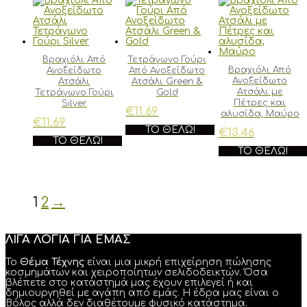
Βραχιόλι Από
Τετράγωνο Γούρι
Βραχιόλι Από
Ανοξείδωτο
Από Ανοξείδωτο
Ανοξείδωτο
Ατσάλι
Ατσάλι Green &
Ατσάλι με
Τετράγωνο Γούρι
Gold
Πέτρες και
Silver
€
11.69
αλυσίδα, Μαύρο
€
11.69
ΤΟ ΘΈΛΩ!
€
13.46
ΤΟ ΘΈΛΩ!
ΤΟ ΘΈΛΩ!
1
2
→
ΛΙΓΑ ΛΟΓΙΑ ΓΙΑ ΕΜΑΣ
Το
Θέμα Τέχνης
είναι μια μικρή επιχείρηση πώλησης
κοσμημάτων και χειροποίητων σελιδοδεικτών. Όσα
βλέπετε στο κατάστημά μας έχουν επιλεγεί ή και
δημιουργηθεί με αγάπη από εμάς. Η έδρα μας είναι ο
Βόλος αλλά δεν διαθέτουμε φυσικό κατάστημα.