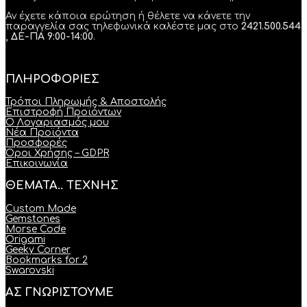
Αν έχετε κάποια ερώτηση ή θέλετε να κάνετε την
παραγγελία σας τηλεφωνικά καλέστε μας στο
2421.500.544
, ΔΕ-ΠΑ 9:00-14:00
.
ΠΛΗΡΟΦΟΡΙΕΣ
Τρόποι Πληρωμής & Αποστολής
Επιστροφή Προϊόντων
Ο Λογαριασμός μου
Νέα Προϊόντα
Προσφορές
Όροι Χρήσης – GDPR
Επικοινωνία
ΘΕΜΑΤΑ.. ΤΕΧΝΗΣ
Custom Made
Gemstones
Morse Code
Origami
Geeky Corner
Bookmarks for 2
Swarovski
ΑΣ ΓΝΩΡΙΣΤΟΥΜΕ