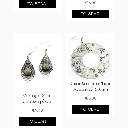
€
5.00
ΤΟ ΘΈΛΩ!
ΤΟ ΘΈΛΩ!
Σκουλαρίκια ”Γκρι
Ανθάκια” 50mm
Vintage Χακί
€
5.00
σκουλαρίκια
ΤΟ ΘΈΛΩ!
€
9.00
ΤΟ ΘΈΛΩ!