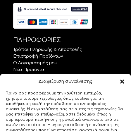
ΠΛΗΡΟΦΟΡΙΕΣ
Τρόποι Πληρωμής & Αποστολής
Επιστροφή Προϊόντων
Ο Λογαριασμός μου
Νέα Προϊόντα
Προσφορές
Διαχείριση συναίνεσης
Όροι Χρήσης – GDPR
Επικοινωνία
Για να σας προσφέρουμε την καλύτερη εμπειρία,
χρησιμοποιούμε τεχνολογίες όπως cookies για την
ΘΕΜΑΤΑ.. ΤΕΧΝΗΣ
αποθήκευση και/ή την πρόσβαση σε πληροφορίες
συσκευής. Η συγκατάθεσή σας σε αυτές τις τεχνολογίες θα
Custom Made
μας επιτρέψει να επεξεργαζόμαστε δεδομένα όπως η
συμπεριφορά περιήγησης ή μοναδικά αναγνωριστικά σε
Gemstones
αυτόν τον ιστότοπο. Η μη συγκατάθεση ή η ανάκληση της
Morse Code
συγκατάθεσης μπορεί να επηρεάσει αρνητικά ορισμένα