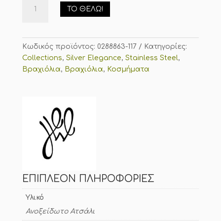
Βραχιόλι
ΤΟ ΘΈΛΩ!
ανοξείδωτο
ατσάλι,
ασημί
ποσότητα
Κωδικός προϊόντος:
0288863-117
Κατηγορίες:
Collections
,
Silver Elegance
,
Stainless Steel
,
Βραχιόλια
,
Βραχιόλια
,
Κοσμήματα
ΕΠΙΠΛΈΟΝ ΠΛΗΡΟΦΟΡΊΕΣ
Υλικό
Ανοξείδωτο Ατσάλι