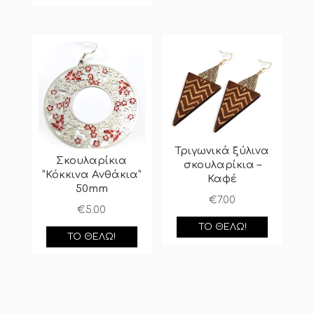
Τριγωνικά ξύλινα
Σκουλαρίκια
σκουλαρίκια –
”Κόκκινα Ανθάκια”
Καφέ
50mm
€
7.00
€
5.00
ΤΟ ΘΈΛΩ!
ΤΟ ΘΈΛΩ!