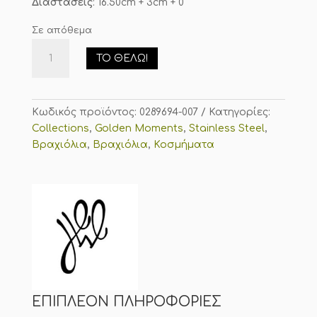
Διαστάσεις
: 16.50cm + 3cm + 0
Σε απόθεμα
Βραχιόλι
ΤΟ ΘΈΛΩ!
Από
Ανοξείδωτο
Ατσάλι
Με
Κωδικός προϊόντος:
0289694-007
Κατηγορίες:
Γούρι
Collections
,
Golden Moments
,
Stainless Steel
,
White
Βραχιόλια
,
Βραχιόλια
,
Κοσμήματα
&
Gold
ποσότητα
ΕΠΙΠΛΈΟΝ ΠΛΗΡΟΦΟΡΊΕΣ