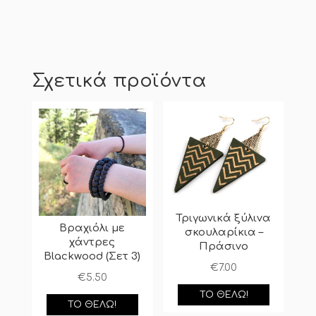
Σχετικά προϊόντα
Τριγωνικά ξύλινα
Βραχιόλι με
σκουλαρίκια –
χάντρες
Πράσινο
Blackwood (Σετ 3)
€
7.00
€
5.50
ΤΟ ΘΈΛΩ!
ΤΟ ΘΈΛΩ!