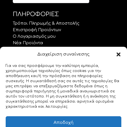
ΠΛΗΡΟΦΟΡΙΕΣ
Τρόποι Πληρωμής & Αποστολής
Επιστροφή Προϊόντων
Ο Λογαριασμός μου
Νέα Προϊόντα
Προσφορές
Διαχείριση συναίνεσης
Όροι Χρήσης – GDPR
Επικοινωνία
Για να σας προσφέρουμε την καλύτερη εμπειρία,
χρησιμοποιούμε τεχνολογίες όπως cookies για την
ΘΕΜΑΤΑ.. ΤΕΧΝΗΣ
αποθήκευση και/ή την πρόσβαση σε πληροφορίες
συσκευής. Η συγκατάθεσή σας σε αυτές τις τεχνολογίες θα
Custom Made
μας επιτρέψει να επεξεργαζόμαστε δεδομένα όπως η
συμπεριφορά περιήγησης ή μοναδικά αναγνωριστικά σε
Gemstones
αυτόν τον ιστότοπο. Η μη συγκατάθεση ή η ανάκληση της
Morse Code
συγκατάθεσης μπορεί να επηρεάσει αρνητικά ορισμένα
Origami
χαρακτηριστικά και λειτουργίες.
Geeky Corner
Bookmarks for 2
Αποδοχή
Swarovski