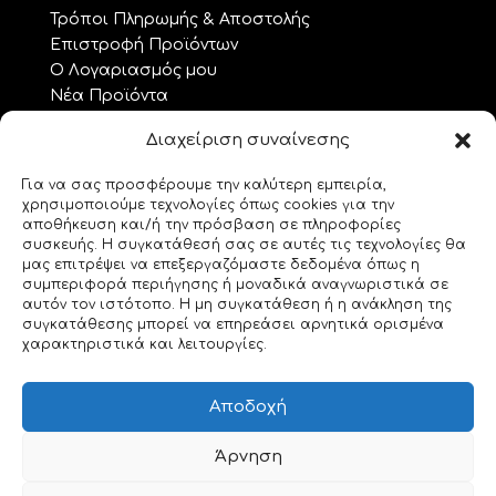
Τρόποι Πληρωμής & Αποστολής
Επιστροφή Προϊόντων
Ο Λογαριασμός μου
Νέα Προϊόντα
Προσφορές
Διαχείριση συναίνεσης
Όροι Χρήσης – GDPR
Επικοινωνία
Για να σας προσφέρουμε την καλύτερη εμπειρία,
χρησιμοποιούμε τεχνολογίες όπως cookies για την
ΘΕΜΑΤΑ.. ΤΕΧΝΗΣ
αποθήκευση και/ή την πρόσβαση σε πληροφορίες
συσκευής. Η συγκατάθεσή σας σε αυτές τις τεχνολογίες θα
Custom Made
μας επιτρέψει να επεξεργαζόμαστε δεδομένα όπως η
συμπεριφορά περιήγησης ή μοναδικά αναγνωριστικά σε
Gemstones
αυτόν τον ιστότοπο. Η μη συγκατάθεση ή η ανάκληση της
Morse Code
συγκατάθεσης μπορεί να επηρεάσει αρνητικά ορισμένα
Origami
χαρακτηριστικά και λειτουργίες.
Geeky Corner
Bookmarks for 2
Αποδοχή
Swarovski
Άρνηση
ΑΣ ΓΝΩΡΙΣΤΟΥΜΕ