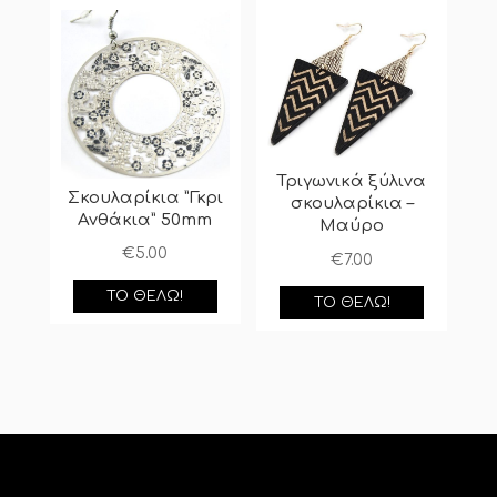
Τριγωνικά ξύλινα
Σκουλαρίκια ”Γκρι
σκουλαρίκια –
Ανθάκια” 50mm
Μαύρο
€
5.00
€
7.00
ΤΟ ΘΈΛΩ!
ΤΟ ΘΈΛΩ!