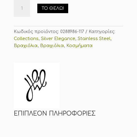
Ασημί
ΤΟ ΘΈΛΩ!
Βραχιόλι
Boy
Ανοξείδωτο
Ατσάλι
Κωδικός προϊόντος:
0288986-117
Κατηγορίες:
ποσότητα
Collections
,
Silver Elegance
,
Stainless Steel
,
Βραχιόλια
,
Βραχιόλια
,
Κοσμήματα
ΕΠΙΠΛΈΟΝ ΠΛΗΡΟΦΟΡΊΕΣ