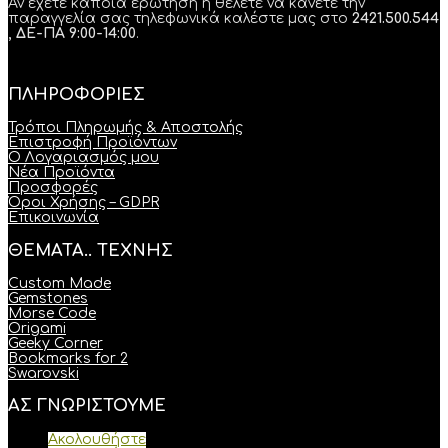
Αν έχετε κάποια ερώτηση ή θέλετε να κάνετε την
παραγγελία σας τηλεφωνικά καλέστε μας στο
2421.500.544
, ΔΕ-ΠΑ 9:00-14:00
.
ΠΛΗΡΟΦΟΡΙΕΣ
Τρόποι Πληρωμής & Αποστολής
Επιστροφή Προϊόντων
Ο Λογαριασμός μου
Νέα Προϊόντα
Προσφορές
Όροι Χρήσης – GDPR
Επικοινωνία
ΘΕΜΑΤΑ.. ΤΕΧΝΗΣ
Custom Made
Gemstones
Morse Code
Origami
Geeky Corner
Bookmarks for 2
Swarovski
ΑΣ ΓΝΩΡΙΣΤΟΥΜΕ
Ακολουθήστε