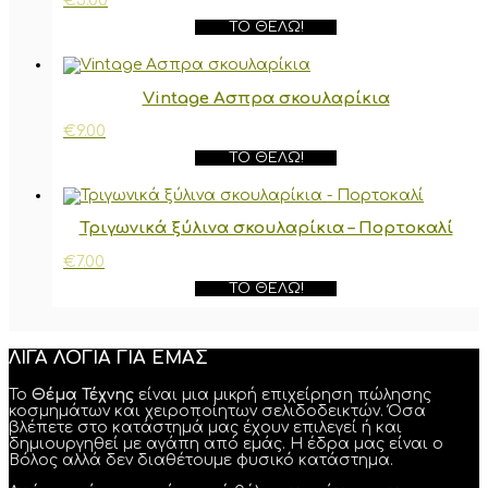
€
5.00
ΤΟ ΘΈΛΩ!
Vintage Ασπρα σκουλαρίκια
€
9.00
ΤΟ ΘΈΛΩ!
Τριγωνικά ξύλινα σκουλαρίκια – Πορτοκαλί
€
7.00
ΤΟ ΘΈΛΩ!
ΛΙΓΑ ΛΟΓΙΑ ΓΙΑ ΕΜΑΣ
Το
Θέμα Τέχνης
είναι μια μικρή επιχείρηση πώλησης
κοσμημάτων και χειροποίητων σελιδοδεικτών. Όσα
βλέπετε στο κατάστημά μας έχουν επιλεγεί ή και
δημιουργηθεί με αγάπη από εμάς. Η έδρα μας είναι ο
Βόλος αλλά δεν διαθέτουμε φυσικό κατάστημα.