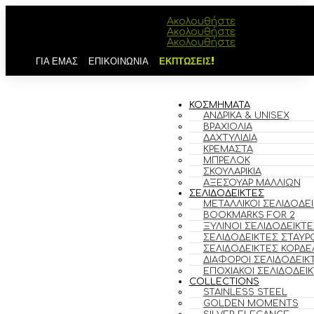
Ακολουθήστε
Ακολουθήστε
Ακολουθήστε
ΓΙΑ ΕΜΑΣ
ΕΠΙΚΟΙΝΩΝΙΑ
ΕΚΠΤΩΣΕΙΣ!
ΚΟΣΜΗΜΑΤΑ
ΑΝΔΡΙΚΆ & UNISEX
ΒΡΑΧΙΌΛΙΑ
ΔΑΧΤΥΛΊΔΙΑ
ΚΡΕΜΑΣΤΆ
ΜΠΡΕΛΌΚ
ΣΚΟΥΛΑΡΊΚΙΑ
ΑΞΕΣΟΥΆΡ ΜΑΛΛΙΏΝ
ΣΕΛΙΔΟΔΕΙΚΤΕΣ
ΜΕΤΑΛΛΙΚΟΊ ΣΕΛΙΔΟΔΕ
BOOKMARKS FOR 2
ΞΎΛΙΝΟΙ ΣΕΛΙΔΟΔΕΊΚΤΕ
ΣΕΛΙΔΟΔΕΊΚΤΕΣ ΣΤΑΥΡ
ΣΕΛΙΔΟΔΕΊΚΤΕΣ ΚΟΡΔΈ
ΔΙΆΦΟΡΟΙ ΣΕΛΙΔΟΔΕΊΚ
ΕΠΟΧΙΑΚΟΊ ΣΕΛΙΔΟΔΕΊ
COLLECTIONS
STAINLESS STEEL
GOLDEN MOMENTS