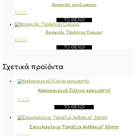
Βραχιόλι μονό μαύρο
€
3.00
ΤΟ ΘΈΛΩ!
Βραχιόλι “Πράσινο Όνειρο”
€
4.50
ΤΟ ΘΈΛΩ!
Σχετικά προϊόντα
Καλοκαιρινό ξύλινο κρεμαστό
€
6.00
ΤΟ ΘΈΛΩ!
Σκουλαρίκια ”Γαλάζια Ανθάκια” 50mm