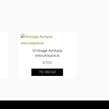
Vintage Ασπρα
σκουλαρίκια
€
9.00
ΤΟ ΘΈΛΩ!