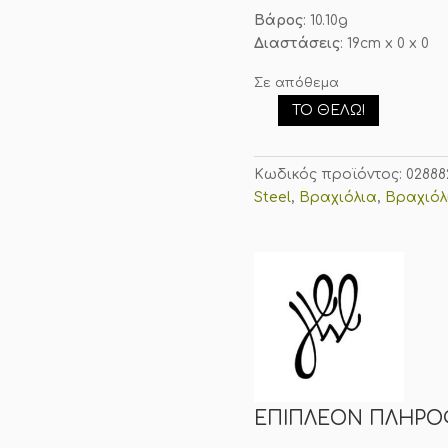
Βάρος
: 10.10g
Διαστάσεις
: 19cm x 0 x 0
Σε απόθεμα
ΤΟ ΘΈΛΩ!
Βραχιόλι
Lucky
Lock
Κωδικός προϊόντος:
02888
Χρυσό
Steel
,
Βραχιόλια
,
Βραχιόλ
Από
Ανοξείδωτο
Ατσάλι
ποσότητα
ΕΠΙΠΛΈΟΝ ΠΛΗΡΟ