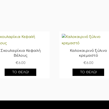
Σκουλαρίκια Κεφαλή
Καλοκαιρινό ξύλινο
Βέλους
κρεμαστό
€
6.00
€
6.00
ΤΟ ΘΈΛΩ!
ΤΟ ΘΈΛΩ!